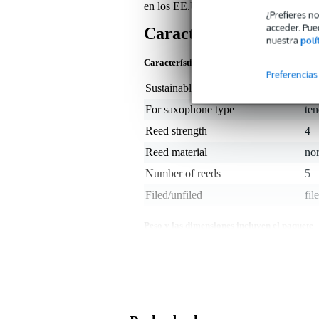
en los EE.UU..
¿Prefieres n
acceder. Pue
Características
nuestra
polí
Características del producto
Preferencias
Sustainable product
not
For saxophone type
te
Reed strength
4
Reed material
no
Number of reeds
5
Filed/unfiled
fil
Peso y las dimensiones incluyen el paquete
Peso
50 
(incluyendo el paquete)
Dimensiones
12,
(incluyendo el paquete)
Características del producto