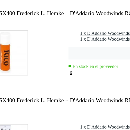
X400 Frederick L. Hemke + D'Addario Woodwinds 
más cálido
rticulación
X400
En stock en el proveedor
X400 Frederick L. Hemke + D'Addario Woodwinds R