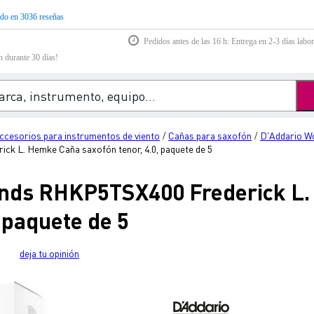
do en 3036 reseñas
Pedidos antes de las 16 h: Entrega en 2-3 días labor
n durante 30 días!
ccesorios para instrumentos de viento
Cañas para saxofón
D'Addario W
/
/
 L. Hemke Caña saxofón tenor, 4.0, paquete de 5
nds RHKP5TSX400 Frederick L
, paquete de 5
deja tu opinión