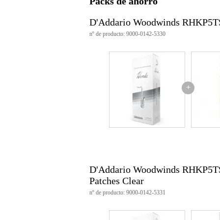
Packs de ahorro
número de unidades: 5
tipo: fileteado
D'Addario Woodwinds RHKP5TS
fuerza: 4.0
vamp: más corto para un sonido 
nº de producto: 9000-0142-5330
punta: más fina para una mejor a
material: caña natural
fabricado en: EE.UU.
número de artículo: RHKP5TS
adecuado para: saxofón tenor
embalaje: paquete de 5
+
D'Addario Woodwinds RHKP5TS
Patches Clear
nº de producto: 9000-0142-5331