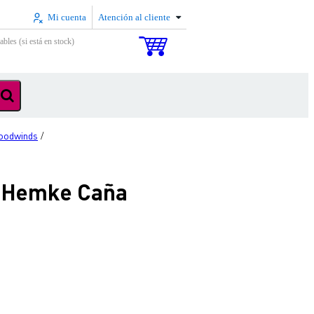
Mi cuenta
Atención al cliente
ables (si está en stock)
oodwinds
/
. Hemke Caña