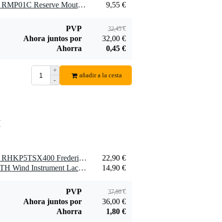
1 x D'Addario Woodwinds RMP01C Reserve Mouthpiece Patches Clear (Pack of 5)
9,55 €
PVP
32,45 €
Ahora juntos por
32,00 €
Ahorra
0,45 €
+
añadir a la cesta
-
H
1 x D'Addario Woodwinds RHKP5TSX400 Frederick L. Hemke Caña saxofón tenor, 4.0, paquete de 5
22,90 €
1 x Yamaha BMMLCCLOTH Wind Instrument Lacquer Cloth
14,90 €
PVP
37,80 €
Ahora juntos por
36,00 €
Ahorra
1,80 €