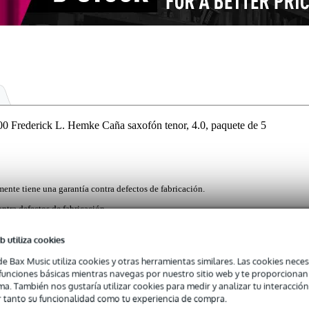
ederick L. Hemke Caña saxofón tenor, 4.0, paquete de 5
mente tiene una garantía contra defectos de fabricación.
ntra defectos de fabricación.
b utiliza cookies
de Bax Music utiliza cookies y otras herramientas similares. Las cookies neces
k L. Hemke de D'Addario son conocidas por su sonido cálido y refinad
s funciones básicas mientras navegas por nuestro sitio web y te proporciona
na y el vampiro más corto las hacen adecuadas tanto para principiante
ma. También nos gustaría utilizar cookies para medir y analizar tu interacción
as cañas están fileteadas para una mayor claridad y ofrecen un bue
 tanto su funcionalidad como tu experiencia de compra.
. Empaquetado por 5 piezas con fuerza 4.0, fabricado con cañas naturale