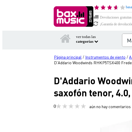
basa
Devoluciones gratuitas
¡Garantía de devolució
ver todas las
categorías
Página principal
Instrumentos de viento
A
/
/
D'Addario Woodwinds RHKP5TSX400 Frederick
D'Addario Woodwi
saxofón tenor, 4.0
0
aún no hay comentarios