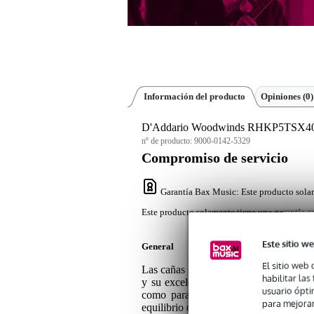
Información del producto
Opiniones
(0)
D'Addario Woodwinds RHKP5TSX400 Fr
nº de producto:
9000-0142-5329
Compromiso de servicio
Garantía Bax Music
: Este producto sola
Este producto solamente tiene una garantía co
Este sitio we
General
El sitio web 
Las cañas para saxofón tenor Frederic
habilitar la
y su excelente respuesta. La punta fi
usuario ópti
como para saxofonistas avanzados. L
para mejorar
equilibrio entre articulación y calidez