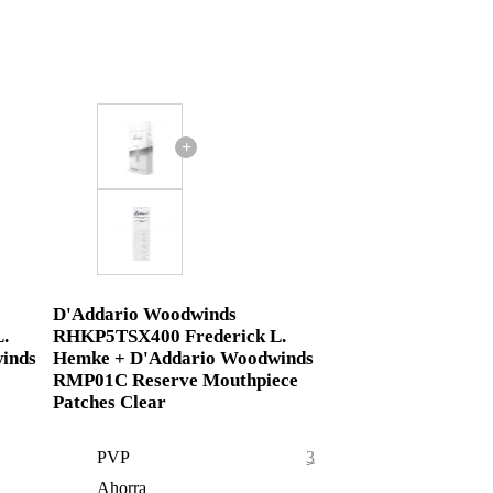
+
D'Addario Woodwinds
.
RHKP5TSX400 Frederick L.
inds
Hemke + D'Addario Woodwinds
RMP01C Reserve Mouthpiece
Patches Clear
PVP
32,45 €
Ahorra
0,45 €