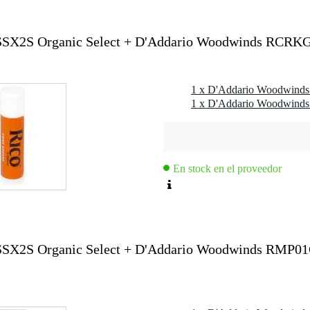
SX2S Organic Select + D'Addario Woodwinds RCRK
e en soporte de papel y envoltura de flujo
SX2S
En stock en el proveedor
X2S Organic Select + D'Addario Woodwinds RMP01C