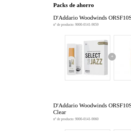
Packs de ahorro
Características del producto
D'Addario Woodwinds ORSF10S
número de cañas: 10
nº de producto: 9000-0141-9059
tipo: limado
resistencia de la caña: 2 blanda
material de la caña: caña natural
adecuado para: saxofón soprano
embalaje: sellado individualment
producido en: estados unidos
+
Número de artículo: ORSF10S
D'Addario Woodwinds ORSF10SS
Clear
nº de producto: 9000-0141-9060