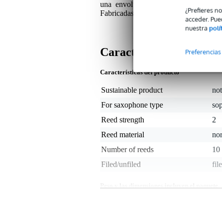
una envoltura de flujo. Perfectas pa
¿Prefieres n
Fabricadas en EE.UU. con cañas cultiv
acceder. Pue
nuestra
polí
Características
Preferencias
Características del producto
Sustainable product
not
For saxophone type
so
Reed strength
2
Reed material
no
Number of reeds
10
Filed/unfiled
fil
Peso y las dimensiones incluyen el paquete
Peso
35 
(incluyendo el paquete)
Dimensiones
11,
(incluyendo el paquete)