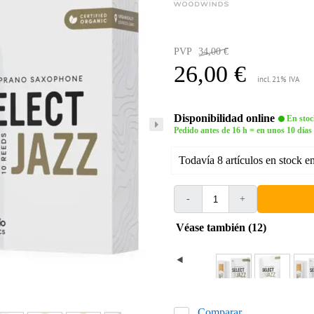
PVP
34,00 €
26,00 €
incl. 21% IVA
Disponibilidad online
En stoc
Pedido antes de 16 h = en unos 10 días
Todavía 8 artículos en stock e
-
+
Véase también (12)
Comparar