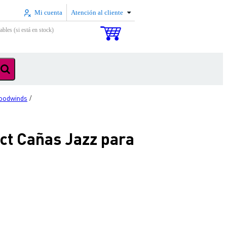
Mi cuenta
Atención al cliente
ables (si está en stock)
oodwinds
/
t Cañas Jazz para