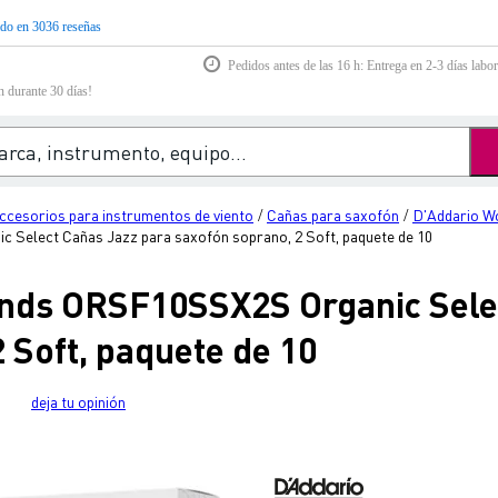
do en 3036 reseñas
Pedidos antes de las 16 h: Entrega en 2-3 días labor
n durante 30 días!
ccesorios para instrumentos de viento
Cañas para saxofón
D'Addario W
/
/
Select Cañas Jazz para saxofón soprano, 2 Soft, paquete de 10
nds ORSF10SSX2S Organic Selec
 Soft, paquete de 10
deja tu opinión