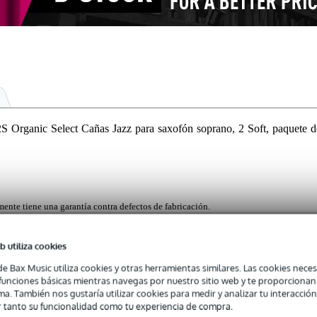
ganic Select Cañas Jazz para saxofón soprano, 2 Soft, paquete d
mente tiene una garantía contra defectos de fabricación.
ntra defectos de fabricación.
b utiliza cookies
de Bax Music utiliza cookies y otras herramientas similares. Las cookies neces
s funciones básicas mientras navegas por nuestro sitio web y te proporciona
z Filed en fuerza 2 Soft son ideales para los saxofonistas sopranos qu
ma. También nos gustaría utilizar cookies para medir y analizar tu interacción
 vivo. Gracias al perfil limado, estas cañas ofrecen el máximo control 
 tanto su funcionalidad como tu experiencia de compra.
caña viene envuelta individualmente en un soporte de papel reciclable 