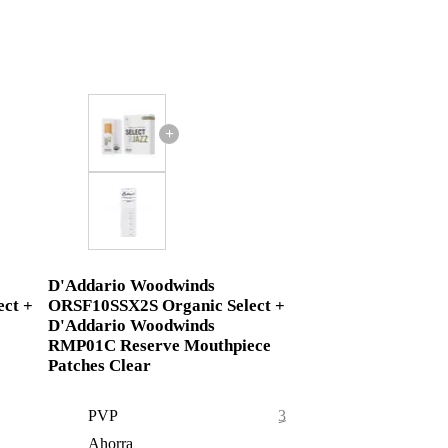
+
D'Addario Woodwinds
ct +
ORSF10SSX2S Organic Select +
D'Addario Woodwinds
RMP01C Reserve Mouthpiece
Patches Clear
PVP
35,55 €
Ahorra
0,55 €