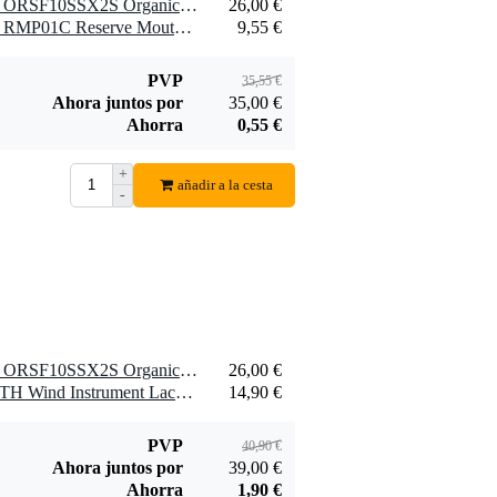
1 x D'Addario Woodwinds ORSF10SSX2S Organic Select Cañas Jazz para saxofón soprano, 2 Soft, paquete de 10
26,00 €
1 x D'Addario Woodwinds RMP01C Reserve Mouthpiece Patches Clear (Pack of 5)
9,55 €
PVP
35,55 €
Ahora juntos por
35,00 €
Ahorra
0,55 €
+
añadir a la cesta
-
1 x D'Addario Woodwinds ORSF10SSX2S Organic Select Cañas Jazz para saxofón soprano, 2 Soft, paquete de 10
26,00 €
1 x Yamaha BMMLCCLOTH Wind Instrument Lacquer Cloth
14,90 €
PVP
40,90 €
Ahora juntos por
39,00 €
Ahorra
1,90 €