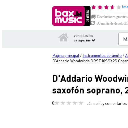
basa
Devoluciones gratuitas
¡Garantía de devolució
ver todas las
categorías
Página principal
Instrumentos de viento
A
/
/
D'Addario Woodwinds ORSF10SSX2S Organic 
D'Addario Woodwi
saxofón soprano, 2
0
aún no hay comentarios