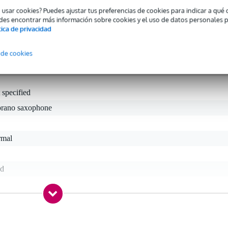
ra los músicos de jazz que valoran la durabilidad y el rendimiento
o usar cookies? Puedes ajustar tus preferencias de cookies para indicar a qu
adas de forma natural.
des encontrar más información sobre cookies y el uso de datos personales 
tica de privacidad
 de cookies
 specified
prano saxophone
rmal
ed
gr
0 x 7,0 x 3,0 cm