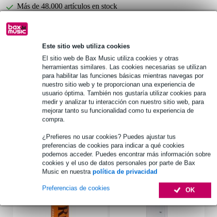
Más de 48.000 artículos en stock
1.250 marcas líderes
Este sitio web utiliza cookies
Información del producto
El sitio web de Bax Music utiliza cookies y otras
herramientas similares. Las cookies necesarias se utilizan
número de cañas: 25
para habilitar las funciones básicas mientras navegas por
nuestro sitio web y te proporcionan una experiencia de
productos incluidos: 25 cañas de saxofón alto empaquetadas
usuario óptima. También nos gustaría utilizar cookies para
individualmente
medir y analizar tu interacción con nuestro sitio web, para
material: cañas de cultivo natural
mejorar tanto su funcionalidad como tu experiencia de
compra.
Especificaciones completas
¿Prefieres no usar cookies? Puedes ajustar tus
preferencias de cookies para indicar a qué cookies
Accesorios (7)
podemos acceder. Puedes encontrar más información sobre
cookies y el uso de datos personales por parte de Bax
Music en nuestra
política de privacidad
Preferencias de cookies
OK