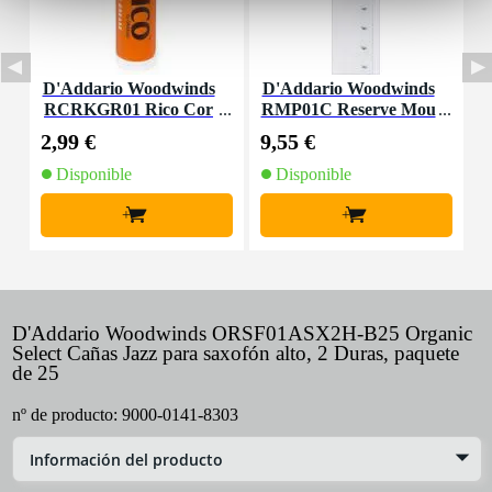
D'Addario Woodwinds
D'Addario Woodwinds
D
RCRKGR01 Rico Cor
RMP01C Reserve Mou
R
k Grease
thpiece Patches Clear
l
2,99 €
9,55 €
3
(Pack of 5)
Disponible
Disponible
+
+
D'Addario Woodwinds ORSF01ASX2H-B25 Organic
Select Cañas Jazz para saxofón alto, 2 Duras, paquete
de 25
nº de producto:
9000-0141-8303
Información del producto