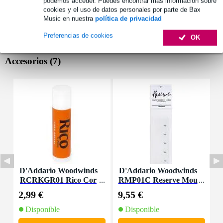
podemos acceder. Puedes encontrar más información sobre
cookies y el uso de datos personales por parte de Bax
Music en nuestra
política de privacidad
Preferencias de cookies
OK
Accesorios (7)
D'Addario Woodwinds
D'Addario Woodwinds
D
RCRKGR01 Rico Cor
RMP01C Reserve Mou
R
k Grease
thpiece Patches Clear
l
2,99 €
9,55 €
3
(Pack of 5)
Disponible
Disponible