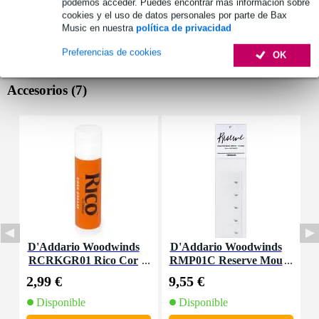
podemos acceder. Puedes encontrar más información sobre
cookies y el uso de datos personales por parte de Bax
Music en nuestra
política de privacidad
Preferencias de cookies
OK
Accesorios (7)
D'Addario Woodwinds
D'Addario Woodwinds
D
RCRKGR01 Rico Cor
RMP01C Reserve Mou
R
k Grease
thpiece Patches Clear
l
2,99 €
9,55 €
3
(Pack of 5)
Disponible
Disponible