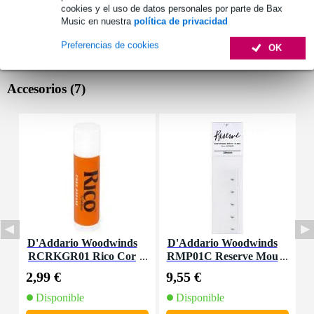
cookies y el uso de datos personales por parte de Bax
Music en nuestra
política de privacidad
Preferencias de cookies
OK
Accesorios (7)
D'Addario Woodwinds
D'Addario Woodwinds
D
RCRKGR01 Rico Cor
RMP01C Reserve Mou
R
k Grease
thpiece Patches Clear
l
2,99 €
9,55 €
3
(Pack of 5)
Disponible
Disponible