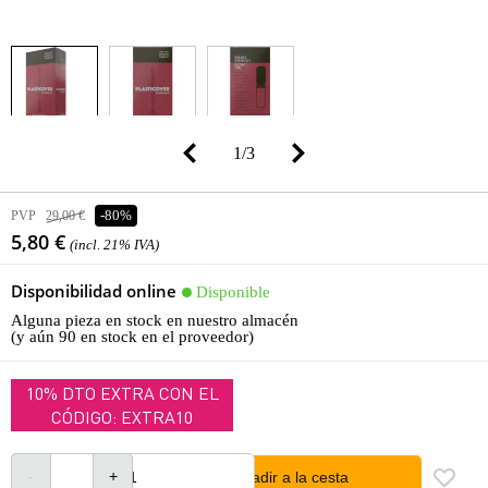
1
/
3
PVP
29,00 €
-80%
5,80 €
(incl. 21% IVA)
Disponibilidad online
Disponible
Alguna pieza en stock en nuestro almacén
(y aún 90 en stock en el proveedor)
10% DTO EXTRA CON EL
CÓDIGO: EXTRA10
añadir a la cesta