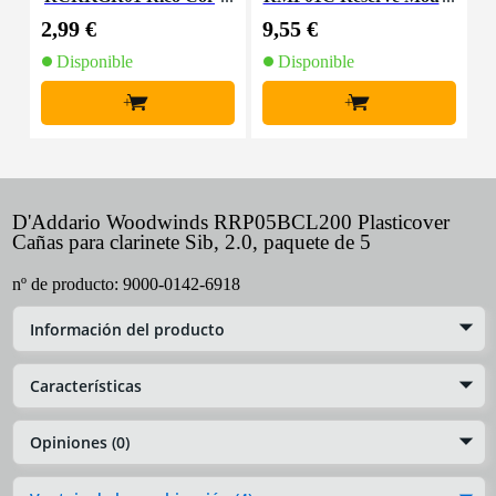
k Grease
thpiece Patches Clear
l
2,99 €
9,55 €
3
(Pack of 5)
Disponible
Disponible
+
+
D'Addario Woodwinds RRP05BCL200 Plasticover
Cañas para clarinete Sib, 2.0, paquete de 5
nº de producto:
9000-0142-6918
Información del producto
Características
Opiniones (0)