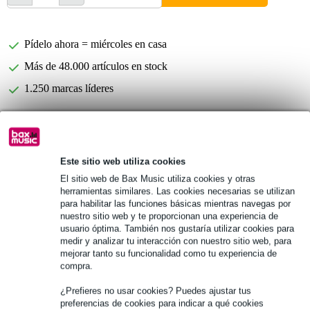
Pídelo ahora = miércoles en casa
Más de 48.000 artículos en stock
1.250 marcas líderes
Información del producto
Este sitio web utiliza cookies
Número de piezas: 5
El sitio web de Bax Music utiliza cookies y otras
Tipo: Archivado
herramientas similares. Las cookies necesarias se utilizan
Material: Caña natural
para habilitar las funciones básicas mientras navegas por
nuestro sitio web y te proporcionan una experiencia de
Especificaciones completas
usuario óptima. También nos gustaría utilizar cookies para
medir y analizar tu interacción con nuestro sitio web, para
mejorar tanto su funcionalidad como tu experiencia de
Véase también (9)
compra.
¿Prefieres no usar cookies? Puedes ajustar tus
preferencias de cookies para indicar a qué cookies