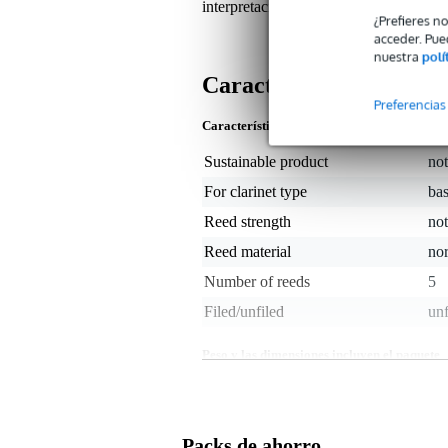
interpretación.
¿Prefieres n
acceder. Pue
nuestra
polí
Características
Preferencias
Características del producto
Sustainable product
not
For clarinet type
bas
Reed strength
not
Reed material
no
Number of reeds
5
Filed/unfiled
unf
Peso y las dimensiones incluyen el paquete
Peso
50 
(incluyendo el paquete)
Dimensiones
12,
(incluyendo el paquete)
Packs de ahorro