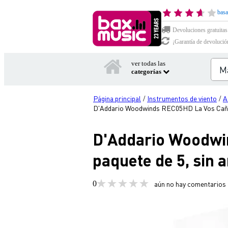
basa
Devoluciones gratuitas
¡Garantía de devolució
ver todas las
categorías
Página principal
Instrumentos de viento
A
/
/
D'Addario Woodwinds REC05HD La Vos Cañas c
D'Addario Woodwin
paquete de 5, sin a
0
aún no hay comentarios