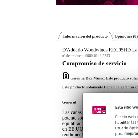
Información del producto
Opiniones
(0)
D'Addario Woodwinds REC05HD La Vos C
nº de producto:
9000-0142-5753
Compromiso de servicio
Garantía Bax Music
: Este producto sola
Este producto solamente tiene una garantía co
General
Este sitio we
Las cañas D'Addario La Voz para clari
El sitio web 
potente sonido y flexibilidad. Diseñada
habilitar la
equilibrado y un dorso más fuerte para
usuario ópti
en EE.UU. a partir de cañas cultivadas 
para mejorar
rendimiento y durabilidad. Disponibl