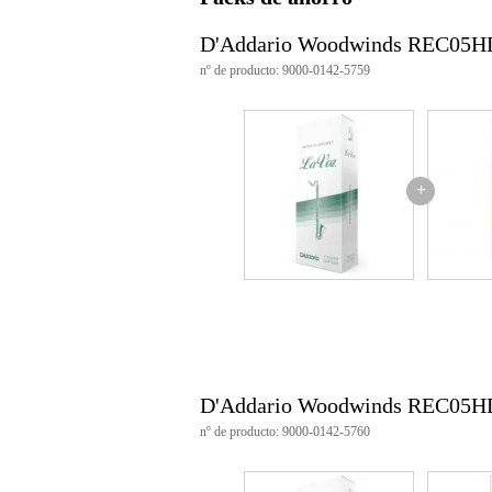
Características del producto
D'Addario Woodwinds REC05HD
Número de cañas: 5 piezas
nº de producto: 9000-0142-5759
Resistencia: Dura
Material: Caña natural
Tipo: Sin cortar
Producción: D'Addario, USA
Adecuado para: Clarinete bajo
Número de artículo: REC05HD
+
Aplicación: Música jazz, actuaci
D'Addario Woodwinds REC05HD 
nº de producto: 9000-0142-5760