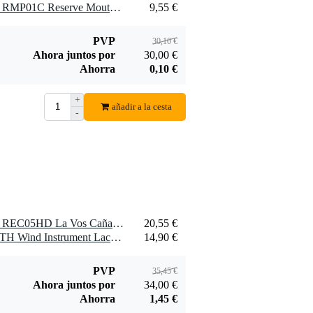
1 x D'Addario Woodwinds RMP01C Reserve Mouthpiece Patches Clear (Pack of 5)
9,55 €
PVP
30,10 €
Ahora juntos por
30,00 €
Ahorra
0,10 €
+
añadir a la cesta
-
1 x D'Addario Woodwinds REC05HD La Vos Cañas clarinete bajo, duras, paquete de 5, sin archivar
20,55 €
1 x Yamaha BMMLCCLOTH Wind Instrument Lacquer Cloth
14,90 €
PVP
35,45 €
Ahora juntos por
34,00 €
Ahorra
1,45 €