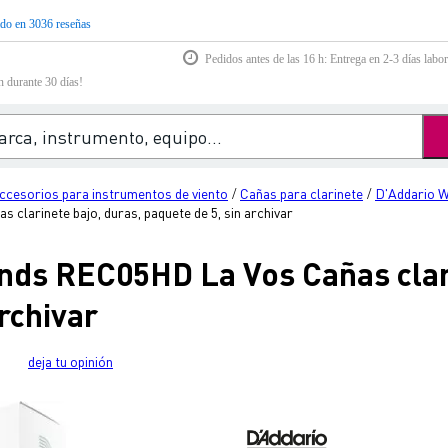
do en 3036 reseñas
Pedidos antes de las 16 h: Entrega en 2-3 días labor
n durante 30 días!
ccesorios para instrumentos de viento
Cañas para clarinete
D'Addario 
/
/
larinete bajo, duras, paquete de 5, sin archivar
ds REC05HD La Vos Cañas clari
rchivar
deja tu opinión