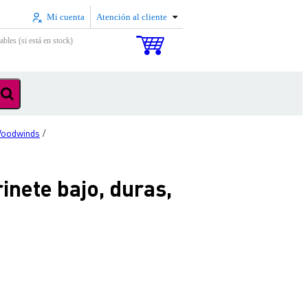
Mi cuenta
Atención al cliente
ables (si está en stock)
Woodwinds
/
nete bajo, duras,