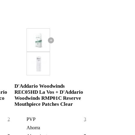
+
D'Addario Woodwinds
rio
REC05HD La Vos + D'Addario
co
Woodwinds RMP01C Reserve
Mouthpiece Patches Clear
23,54 €
PVP
30,10 €
0,29 €
Ahorra
0,10 €