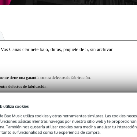
añas clarinete bajo, duras, paquete de 5, sin archivar
mente tiene una garantía contra defectos de fabricación.
ntra defectos de fabricación.
b utiliza cookies
nete bajo son la elección favorita de los músicos de jazz, debido a s
de Bax Music utiliza cookies y otras herramientas similares. Las cookies neces
s con tecnología avanzada, estas cañas sin afilar presentan un perfil bie
s funciones básicas mientras navegas por nuestro sitio web y te proporciona
 un tono más lleno, independientemente de su estilo de tocar. Producida
ma. También nos gustaría utilizar cookies para medir y analizar tu interacción
de forma natural, este paquete de cinco ofrece el equilibrio ideal entr
 tanto su funcionalidad como tu experiencia de compra.
es en potencias de "suave" a "dura", para diferentes preferencias d