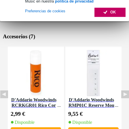
Music en nuestra
política de privacidad
Preferencias de cookies
OK
Accesorios (7)
D'Addario Woodwinds
D'Addario Woodwinds
D
RCRKGR01 Rico Cor
RMP01C Reserve Mou
R
k Grease
thpiece Patches Clear
l
2,99 €
9,55 €
3
(Pack of 5)
Disponible
Disponible