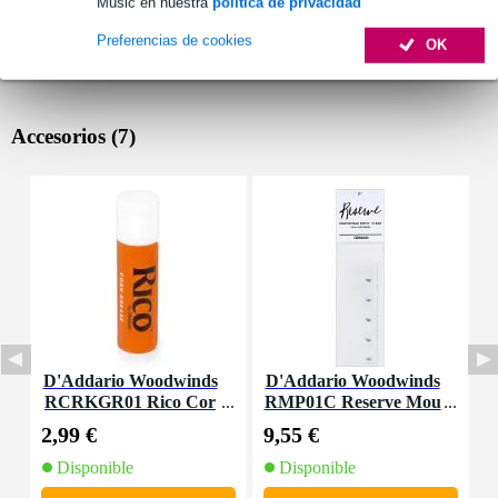
Music en nuestra
política de privacidad
Preferencias de cookies
OK
Accesorios (7)
D'Addario Woodwinds
D'Addario Woodwinds
D
RCRKGR01 Rico Cor
RMP01C Reserve Mou
R
k Grease
thpiece Patches Clear
l
2,99 €
9,55 €
3
(Pack of 5)
Disponible
Disponible