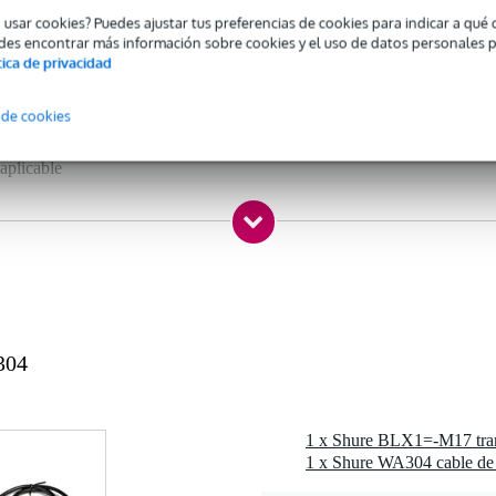
 specified
o usar cookies? Puedes ajustar tus preferencias de cookies para indicar a qu
-99 cm
des encontrar más información sobre cookies y el uso de datos personales 
tica de privacidad
le de línea/instrumento
ck (6,3 mm)
 de cookies
4F/TQG
aplicable
0 gr
1 x 15,2 x 1,5 cm
304
mas Shure
smisores de petaca: T1, UT1, SC1, PG1, PGX1, SLX1, LX1, ULX1, UC
1 x Shure WA304 cable de