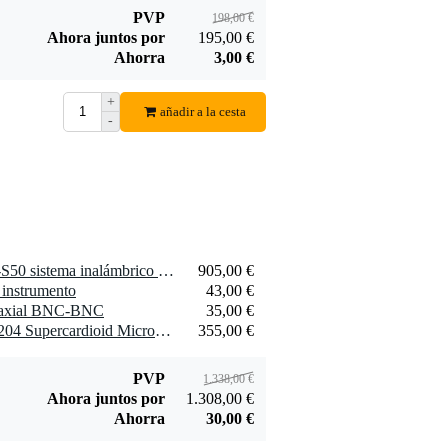
PVP
198,00 €
Ahora juntos por
195,00 €
Ahorra
3,00 €
+
añadir a la cesta
-
1 x Shure SLXD24+ /B58-S50 sistema inalámbrico de mano con Beta 58A (823-865 MHz)
905,00 €
 instrumento
43,00 €
oaxial BNC-BNC
35,00 €
1 x Shure Nexadyne RPW204 Supercardioid Microphone Capsule (Black)
355,00 €
PVP
1.338,00 €
Ahora juntos por
1.308,00 €
Ahorra
30,00 €