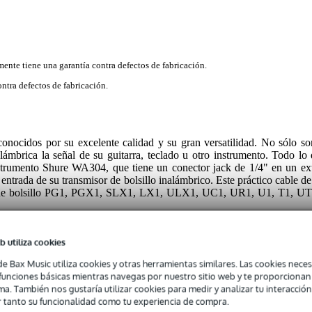
mente tiene una garantía contra defectos de fabricación.
ntra defectos de fabricación.
onocidos por su excelente calidad y su gran versatilidad. No sólo so
nalámbrica la señal de su guitarra, teclado u otro instrumento. Todo l
instrumento Shure WA304, que tiene un conector jack de 1/4" en un e
a entrada de su transmisor de bolsillo inalámbrico. Este práctico cable 
es de bolsillo PG1, PGX1, SLX1, LX1, ULX1, UC1, UR1, U1, T1, UT
b utiliza cookies
de Bax Music utiliza cookies y otras herramientas similares. Las cookies neces
s funciones básicas mientras navegas por nuestro sitio web y te proporciona
ma. También nos gustaría utilizar cookies para medir y analizar tu interacción
 tanto su funcionalidad como tu experiencia de compra.