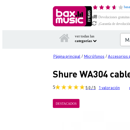
basa
Devoluciones gratuitas
¡Garantía de devolució
ver todas las
categorías
Página principal
Micrófonos
Accesorios 
/
/
Shure WA304 cable
5
5,0 / 5
1
valoración
DESTACADOS