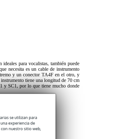
Deja tu opinión
Apodo
Reseñas de otro
Clasificación
Traducir todos los comen
Comentario
n ideales para vocalistas, también puede
o que necesita es un cable de instrumento
xtremo y un conector TA4F en el otro, y
Carlo
22 de mayo de 2
de instrumento tiene una longitud de 70 cm
1 y SC1, por lo que tiene mucho donde
5
Escribió lo siguiente so
Enviar
Ook geschikt voor de Li
arias se utilizan para
Traducir esta reseña al e
n una experiencia de
 con nuestro sitio web,