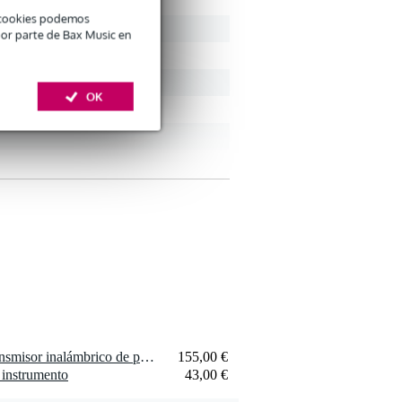
é cookies podemos
por parte de Bax Music en
OK
1, UR1, U1
1 x Shure BLX1=-M17 transmisor inalámbrico de petaca (662-686 MHz)
155,00 €
 instrumento
43,00 €