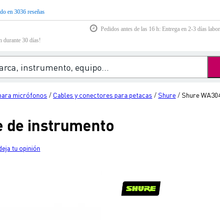
do en 3036 reseñas
Pedidos antes de las 16 h: Entrega en 2-3 días labor
n durante 30 días!
para micrófonos
Cables y conectores para petacas
Shure
Shure WA304
/
/
/
 de instrumento
deja tu opinión