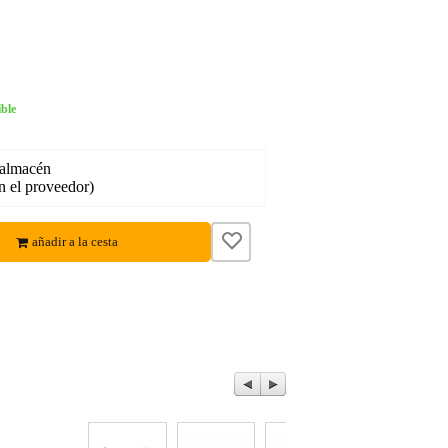
ble
 almacén
en el proveedor)
añadir a la cesta