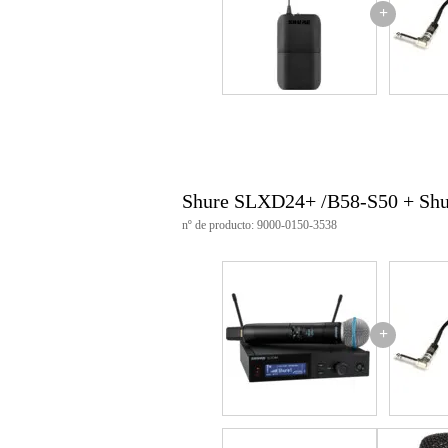
+
Shure SLXD24+ /B58-S50 + Sh
nº de producto: 9000-0150-3538
+