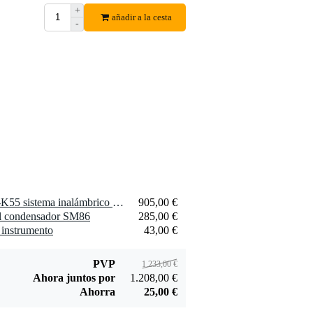
+
añadir a la cesta
-
1 x Shure SLXD24+ /B58-K55 sistema inalámbrico de mano con Beta 58A (606-694 MHz)
905,00 €
l condensador SM86
285,00 €
 instrumento
43,00 €
PVP
1.233,00 €
Ahora juntos por
1.208,00 €
Ahorra
25,00 €