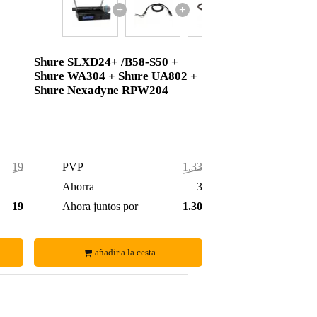
+
+
+
Shure SLXD24+ /B58-S50 +
Shure WA304 + Shure UA802 +
Shure Nexadyne RPW204
198,00 €
PVP
1.338,00 €
3,00 €
Ahorra
30,00 €
195,00 €
Ahora juntos por
1.308,00 €
añadir a la cesta