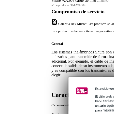
Shure WA304 cable de instrumento
nº de producto:
TM-WA304
Compromiso de servicio
Garantía Bax Music
: Este producto sola
Este producto solamente tiene una garantía co
General
Los sistemas inalámbricos Shure son c
utilizarlos para transmitir de forma i
adicional. Por ejemplo, el cable de 
conecta la salida de su instrumento a l
y es compatible con los transmisor
elegir.
Este sitio we
Características
El sitio web 
habilitar la
usuario ópti
Características del producto
para mejorar