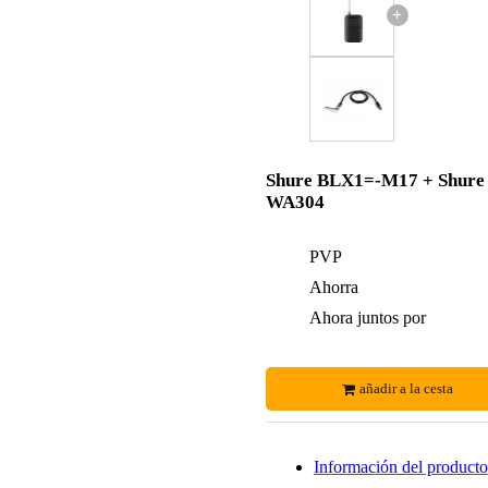
+
Shure BLX1=-M17 + Shure
WA304
PVP
Ahorra
Ahora juntos por
añadir a la cesta
Información del producto