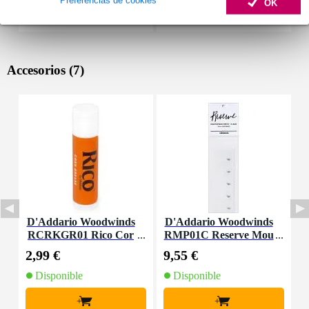
OK
Accesorios (7)
D'Addario Woodwinds
D'Addario Woodwinds
D
RCRKGR01 Rico Cor
RMP01C Reserve Mou
R
k Grease
thpiece Patches Clear
l
2,99 €
9,55 €
3
(Pack of 5)
Disponible
Disponible
+
+