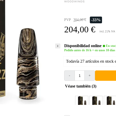
-33%
PVP
304,00 €
204,00 €
incl. 21% IVA
Disponibilidad online
En stoc
Pedido antes de 16 h = en unos 10 días
Todavía 27 artículos en stock 
-
+
Véase también (3)