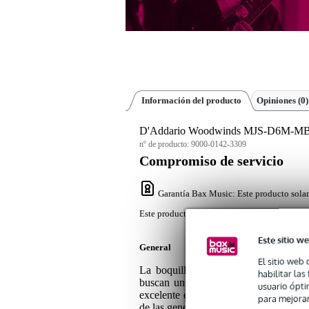
Información del producto
Opiniones
(0)
D'Addario Woodwinds MJS-D6M-MB Sel
nº de producto:
9000-0142-3309
Compromiso de servicio
Garantía Bax Music
: Este producto sola
Este producto solamente tiene una garantía co
Este sitio we
General
El sitio web 
La boquilla para saxofón alto D'Adda
habilitar la
buscan un sonido clásico con precis
usuario ópti
excelente equilibrio de control y expr
para mejorar
de las generaciones anteriores. Fabrica