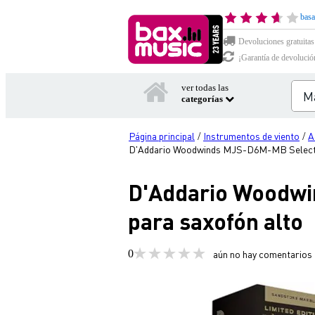
basa
Devoluciones gratuitas
¡Garantía de devolució
ver todas las
categorías
Página principal
Instrumentos de viento
A
/
/
D'Addario Woodwinds MJS-D6M-MB Select J
D'Addario Woodwi
para saxofón alto
0
aún no hay comentarios