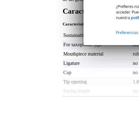
¿Prefieres n
Características
acceder. Pue
nuestra
polí
Características del producto
Preferencias
Sustainable product
not
For saxophone type
al
Mouthpiece material
ru
Ligature
no
Cap
no
Tip opening
1.
Facing length
me
Peso y las dimensiones incluyen el paquete
Peso
70 
(incluyendo el paquete)
Dimensiones
15,
(incluyendo el paquete)
Características del producto