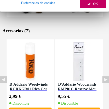
Preferencias de cookies
OK
Accesorios (7)
D'Addario Woodwinds
D'Addario Woodwinds
D
RCRKGR01 Rico Cor
RMP01C Reserve Mou
R
k Grease
thpiece Patches Clear
l
2,99 €
9,55 €
3
(Pack of 5)
Disponible
Disponible