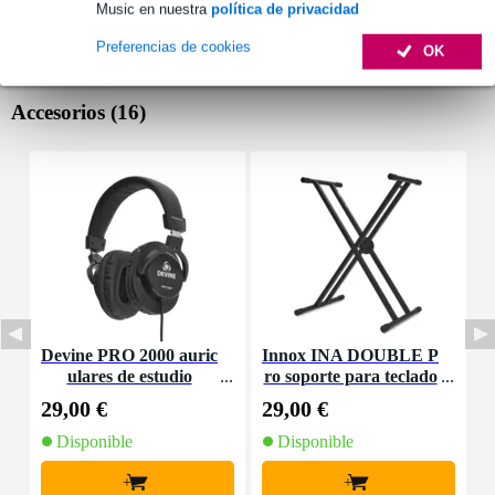
Music en nuestra
política de privacidad
Preferencias de cookies
OK
Accesorios (16)
Devine PRO 2000 auric
Innox INA DOUBLE P
F
ulares de estudio
ro soporte para teclado
29,00 €
29,00 €
1
Disponible
Disponible
+
+