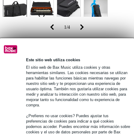
1
/
4
449,00 €
(incl. 21% IVA)
Disponibilidad online
Disponible
Este sitio web utiliza cookies
Todavía 2 en stock en nuestro almacén
El sitio web de Bax Music utiliza cookies y otras
herramientas similares. Las cookies necesarias se utilizan
para habilitar las funciones básicas mientras navegas por
nuestro sitio web y te proporcionan una experiencia de
añadir a la cesta
usuario óptima. También nos gustaría utilizar cookies para
medir y analizar tu interacción con nuestro sitio web, para
mejorar tanto su funcionalidad como tu experiencia de
compra.
Pedido antes de 23:00 = martes en casa
¿Prefieres no usar cookies? Puedes ajustar tus
Más de 48.000 artículos en stock
preferencias de cookies para indicar a qué cookies
podemos acceder. Puedes encontrar más información sobre
1.250 marcas líderes
cookies y el uso de datos personales por parte de Bax