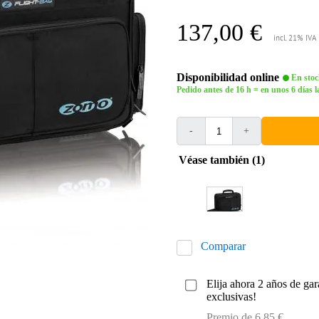
137,00 €
incl. 21% IVA
Disponibilidad online
En stoc
Pedido antes de 16 h = en unos 6 días l
-
+
Véase también (1)
Comparar
Elija ahora 2 años de gar
exclusivas!
Premio de 6,85 €