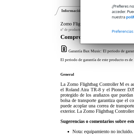
¿Prefieres n
Información del producto
Opiniones
(0)
acceder. Pue
nuestra
polí
Zomo Flightbag Controller M negra
nº de producto:
9000-0036-3717
Preferencias
Compromiso de servicio
Garantía Bax Music
: El periodo de garan
El periodo de garantía de este producto es de 
General
La Zomo Flightbag Controller M es 
el Roland Aira TR-8 y el Pioneer DJM-
protegido de los arañazos que puedan p
bolsa de transporte garantiza que el co
puede acoplar una correa de transport
exterior. La Zomo Flightbag Controll
Sugerencias o comentarios sobre est
Nota: equipamiento no incluido.