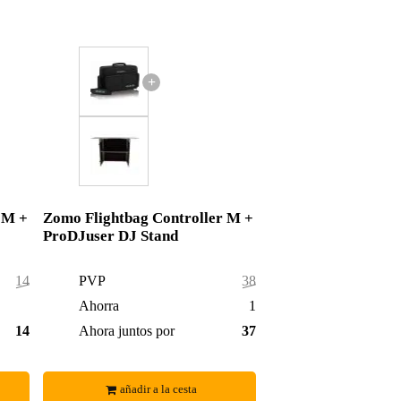
+
 M +
Zomo Flightbag Controller M +
ProDJuser DJ Stand
144,70 €
PVP
382,00 €
0,70 €
Ahorra
11,00 €
144,00 €
Ahora juntos por
371,00 €
añadir a la cesta