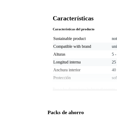
Características
Características del producto
Sustainable product
not
Compatible with brand
uni
Alturas
5 -
Longitud interna
25
Anchura interior
40
Protección
sof
Peso y las dimensiones incluyen el paquete
Peso
2,5
(incluyendo el paquete)
Dimensiones
50,
(incluyendo el paquete)
Packs de ahorro