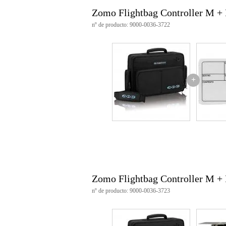
Características del producto
Zomo Flightbag Controller M 
bolsa de vuelo para mandos de 
nº de producto: 9000-0036-3722
suave forro interior
posee armazón de acero
a prueba de polvo
a prueba de humedad
asa ergonómica
cómoda correa de transporte
+
compatible con, entre otros
Denon MC2000
Native D2
Roland Aira TR-8
Vestax Spin
Pioneer DJM-250
Vestax Typhoon
Akai MPC Touch
dimensiones: 260 x 420 x 68 m
peso: 2,0 kg
color: negro
Zomo Flightbag Controller M +
nº de producto: 9000-0036-3723