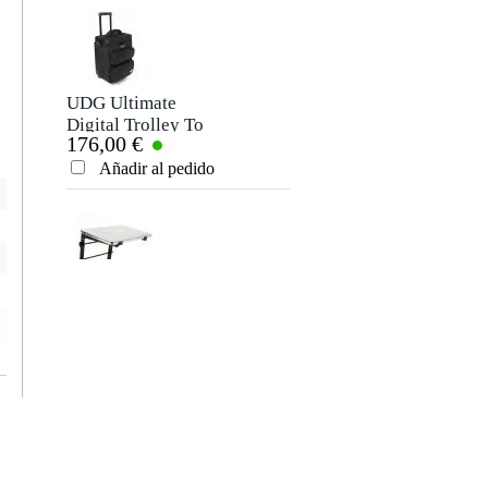
UDG Ultimate
Digital Trolley To
176,00 €
Go negro/naranja
Añadir al pedido
Innox IVA 05 MKII
soporte de
12,50 €
sobremesa para
portátil
Añadir al pedido