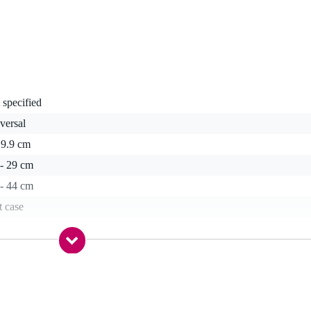
 specified
versal
 9.9 cm
 - 29 cm
 - 44 cm
t case
 kg
0 x 30,0 x 10,0 cm