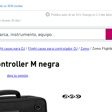
do en 3036 reseñas
Pedidos antes de las 16 h: Entrega en 2-3 días labor
n durante 30 días!
ght cases para DJ
Flight cases para controlador DJ
Zomo
Zomo Flightb
/
/
/
ntroller M negra
deja tu opinión