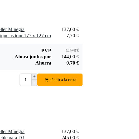
Pioneer DJ DJM-
750MK2
1.235,00 €
Mezclador DJ
Añadir al pedido
ller M negra
137,00 €
quetas tour 177 x 127 cm
7,70 €
PVP
144,70 €
Ahora juntos por
144,00 €
UDG Ultimate Digi
Ahorra
0,70 €
Backpack mochila
144,00 €
negra/naranja
+
añadir a la cesta
Añadir al pedido
-
ller M negra
137,00 €
eble para DJ
245,00 €