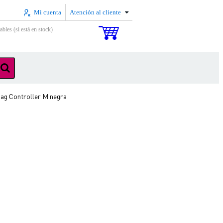
Mi cuenta
Atención al cliente
ables (si está en stock)
ag Controller M negra