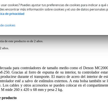
o usar cookies? Puedes ajustar tus preferencias de cookies para indicar a qu
des encontrar más información sobre cookies y el uso de datos personales 
tica de privacidad
 de cookies
tía de este producto es de 2 años.
2 años.
adecuada para controladores de tamaño medio como el Denon MC2000
250. Gracias al forro de espuma de su interior, tu controlador estar
roducirse durante el transporte. El marco de acero del interior de est
ntrolador esté a salvo de estímulos externos. A esta bolsa también se l
e. Los cables y otros accesorios se pueden colocar en el compartiment
er M mide 260 x 420 x 68 mm y pesa 2 kg.
e producto