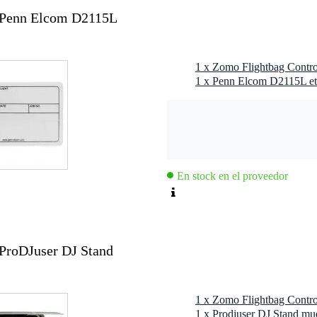
+ Penn Elcom D2115L
tamaño medio
1 x Zomo Flightbag Contro
1 x Penn Elcom D2115L eti
En stock en el proveedor
m
 ProDJuser DJ Stand
1 x Zomo Flightbag Contro
1 x Prodjuser DJ Stand mu