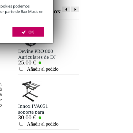
é cookies podemos
OTROS CLIENTES
por parte de Bax Music en
TAMBIÉN COMPRARON
Deja tu opinión
OK
Apodo
Aún no hay opiniones sobre este producto.
Devine PRO 800
UDG Ultimate
Auriculares de DJ
Backpack
25,00 €
125,00 €
negro/naranja
Clasificación
Añadir al pedido
Añadir al pedido
Comentario
,
á
a
e
o
Innox IVA051
soporte para
30,00 €
portátiles y tablets
Añadir al pedido
Enviar