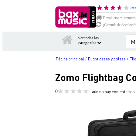
basa
Devoluciones gratuitas
¡Garantía de devolució
ver todas las
categorías
Página principal
Flight cases y bolsas
Fli
/
/
Zomo Flightbag Co
0
aún no hay comentarios