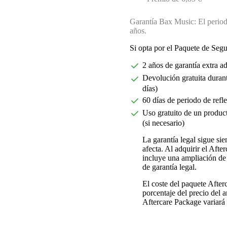
Garantía Bax Music: El periodo
años.
Si opta por el Paquete de Seg
2 años de garantía extra a
Devolución gratuita durant
días)
60 días de periodo de refl
Uso gratuito de un product
(si necesario)
La garantía legal sigue si
afecta. Al adquirir el Aft
incluye una ampliación de 
de garantía legal.
El coste del paquete Afte
porcentaje del precio del ar
Aftercare Package variará d