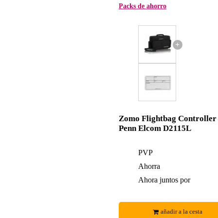
Packs de ahorro
+
Zomo Flightbag Controller
Penn Elcom D2115L
PVP
Ahorra
Ahora juntos por
añadir a la cesta