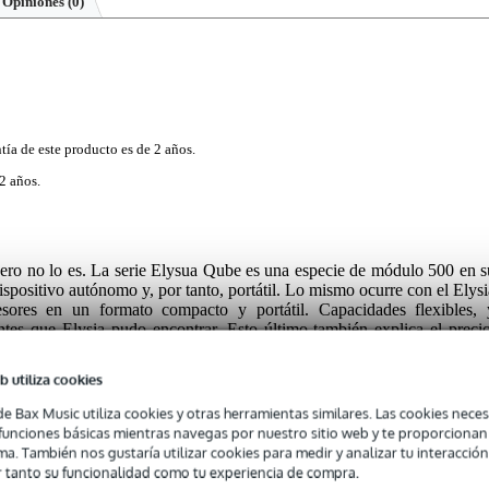
Opiniones
(0)
tía de este producto es de 2 años.
2 años.
ero no lo es. La serie Elysua Qube es una especie de módulo 500 en s
dispositivo autónomo y, por tanto, portátil. Lo mismo ocurre con el Elysi
res en un formato compacto y portátil. Capacidades flexibles, 
tes que Elysia pudo encontrar. Esto último también explica el precio
gama alta.
b utiliza cookies
de Bax Music utiliza cookies y otras herramientas similares. Las cookies neces
s funciones básicas mientras navegas por nuestro sitio web y te proporciona
ma. También nos gustaría utilizar cookies para medir y analizar tu interacción
 tanto su funcionalidad como tu experiencia de compra.