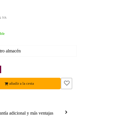
% IVA
ble
tro almacén
añadir a la cesta
antía adicional y más ventajas