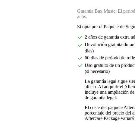
Garantía Bax Music: El periodo
años.
Si opta por el Paquete de Seg
2 años de garantía extra a
Devolución gratuita durant
días)
60 días de periodo de refl
Uso gratuito de un product
(si necesario)
La garantía legal sigue si
afecta. Al adquirir el Aft
incluye una ampliación de 
de garantía legal.
El coste del paquete Afte
porcentaje del precio del ar
Aftercare Package variará d