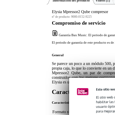
Información del producto
Vídeos (1)
Elysia Mpressor2 Qube compresor
nº de producto:
9000-0152-9225
Compromiso de servicio
Garantía Bax Music
: El periodo de garan
El periodo de garantía de este producto es de 
General
Se parece un poco a un módulo 500, p
propia caja, lo que lo convierte en un 
Mpressor2 Qube, un par de compreso
construidos con los mejores componen
Elysia es una marca para el estudio de 
Este sitio we
Características
El sitio web 
habilitar la
Características del producto
usuario ópti
para mejorar
Formato rack 19
no