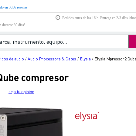
do en 3036 reseñas
Pedidos antes de las 16 h: Entrega en 2-3 días labor
n durante 30 días!
ricos de audio
Audio Processors & Gates
Elysia
Elysia Mpressor2 Qub
/
/
/
 Qube compresor
deja tu opinión