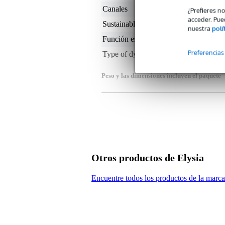
Canales
2
¿Prefieres n
acceder. Pue
Sustainable product
not
nuestra
polí
Función estéreo
sí
Preferencias
Type of dynamic processor
co
Peso y las dimensiones incluyen el paquete
Peso
1,8
(incluyendo el paquete)
Dimensiones
30,
(incluyendo el paquete)
Otros productos de Elysia
Encuentre todos los productos de la marca