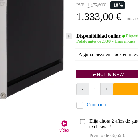
-10%
PVP
1.475,00 €
1.333,00 €
incl. 21
Disponibilidad online
Disponi
Pedido antes de 23:00 = lunes en casa
Alguna pieza en stock en nues
🔥HOT & NEW
-
+
Comparar
Elija ahora 2 años de gar
exclusivas!
Vídeo
Premio de 66,65 €