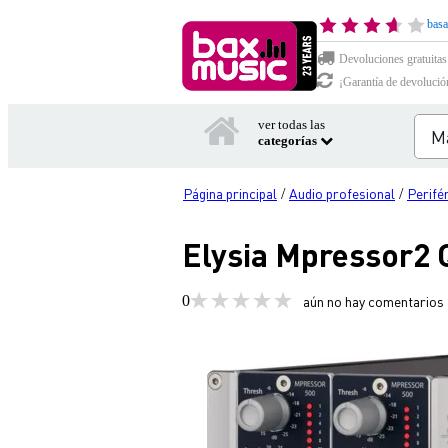
basa
Devoluciones gratuitas
¡Garantía de devolució
ver todas las
categorías
Página principal
Audio profesional
Perifé
/
/
Elysia Mpressor2
0
aún no hay comentarios