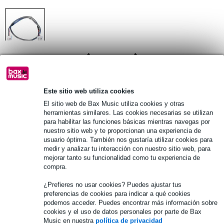
1
/
1
PVP
10,30 €
Este sitio web utiliza cookies
10,10 €
(incl. 21% IVA)
El sitio web de Bax Music utiliza cookies y otras
herramientas similares. Las cookies necesarias se utilizan
Disponibilidad online
En stock en el proveedor
para habilitar las funciones básicas mientras navegas por
nuestro sitio web y te proporcionan una experiencia de
usuario óptima. También nos gustaría utilizar cookies para
medir y analizar tu interacción con nuestro sitio web, para
añadir a la cesta
mejorar tanto su funcionalidad como tu experiencia de
compra.
¿Prefieres no usar cookies? Puedes ajustar tus
Pedido antes de 16 h = en unos 9 días laborables en casa
preferencias de cookies para indicar a qué cookies
podemos acceder. Puedes encontrar más información sobre
Más de 48.000 artículos en stock
cookies y el uso de datos personales por parte de Bax
Music en nuestra
política de privacidad
1.250 marcas líderes