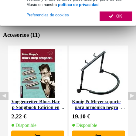
Music en nuestra
política de privacidad
Preferencias de cookies
OK
Accesorios (11)
Voggenreiter Blues Har
Konig & Meyer soporte
B
p Songbook Edición en
para armónica negra
inglés
2,22 €
19,10 €
6
Disponible
Disponible