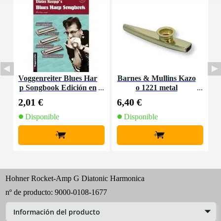
Voggenreiter Blues Har
Barnes & Mullins Kazo
K
p Songbook Edición en
o 1221 metal
o
inglés
2,01 €
6,40 €
2
Disponible
Disponible
+
+
Hohner Rocket-Amp G Diatonic Harmonica
nº de producto:
9000-0108-1677
Información del producto