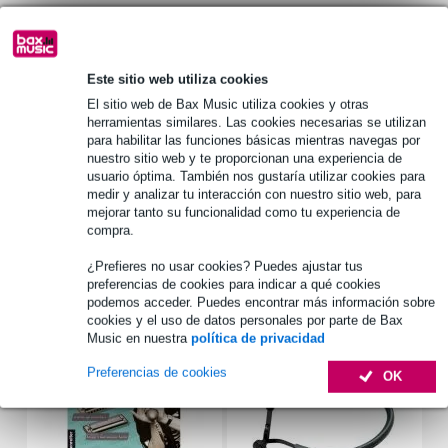
1.250 marcas líderes
Este sitio web utiliza cookies
Información del producto
El sitio web de Bax Music utiliza cookies y otras
armónica diatónica
herramientas similares. Las cookies necesarias se utilizan
para habilitar las funciones básicas mientras navegas por
marca: Hohner
nuestro sitio web y te proporcionan una experiencia de
tipo: Pro Harp MS
usuario óptima. También nos gustaría utilizar cookies para
medir y analizar tu interacción con nuestro sitio web, para
Especificaciones completas
mejorar tanto su funcionalidad como tu experiencia de
compra.
Accesorios (13)
¿Prefieres no usar cookies? Puedes ajustar tus
preferencias de cookies para indicar a qué cookies
podemos acceder. Puedes encontrar más información sobre
cookies y el uso de datos personales por parte de Bax
Music en nuestra
política de privacidad
Preferencias de cookies
OK