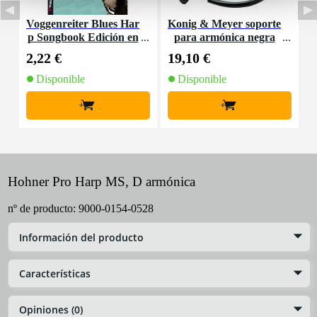
Voggenreiter Blues Har
Konig & Meyer soporte
B
p Songbook Edición en
para armónica negra
inglés
2,22 €
19,10 €
6
Disponible
Disponible
+
+
Hohner Pro Harp MS, D armónica
nº de producto:
9000-0154-0528
Información del producto
Características
Opiniones (0)