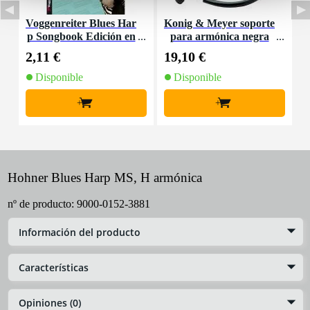
Voggenreiter Blues Har
Konig & Meyer soporte
K
p Songbook Edición en
para armónica negra
o
inglés
2,11 €
19,10 €
2
Disponible
Disponible
+
+
Hohner Blues Harp MS, H armónica
nº de producto:
9000-0152-3881
Información del producto
Características
Opiniones (0)