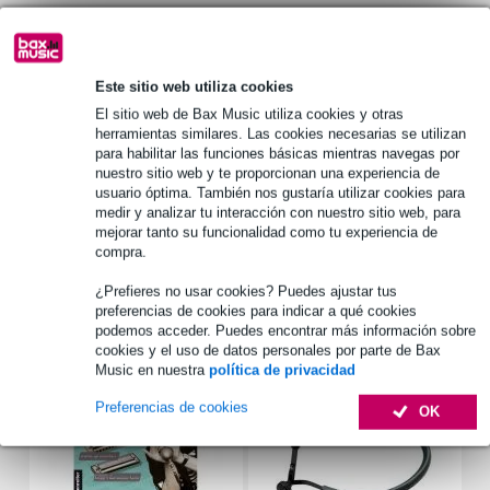
1.250 marcas líderes
Este sitio web utiliza cookies
Información del producto
El sitio web de Bax Music utiliza cookies y otras
armónica diatónica
herramientas similares. Las cookies necesarias se utilizan
para habilitar las funciones básicas mientras navegas por
marca: Hohner
nuestro sitio web y te proporcionan una experiencia de
tipo: Blues Harp MS
usuario óptima. También nos gustaría utilizar cookies para
medir y analizar tu interacción con nuestro sitio web, para
Especificaciones completas
mejorar tanto su funcionalidad como tu experiencia de
compra.
Accesorios (10)
¿Prefieres no usar cookies? Puedes ajustar tus
preferencias de cookies para indicar a qué cookies
podemos acceder. Puedes encontrar más información sobre
cookies y el uso de datos personales por parte de Bax
Music en nuestra
política de privacidad
Preferencias de cookies
OK