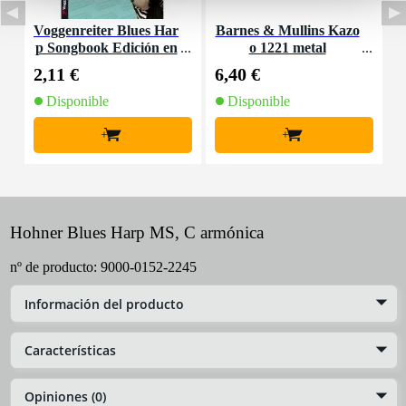
Voggenreiter Blues Har
Barnes & Mullins Kazo
K
p Songbook Edición en
o 1221 metal
o
inglés
2,11 €
6,40 €
2
Disponible
Disponible
+
+
Hohner Blues Harp MS, C armónica
nº de producto:
9000-0152-2245
Información del producto
Características
Opiniones (0)