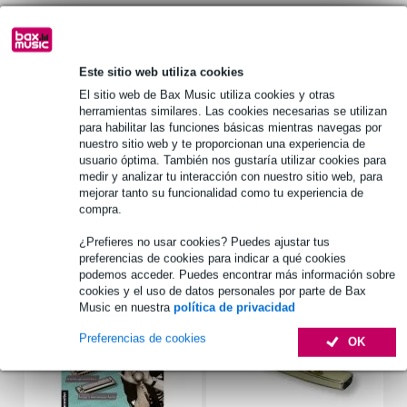
1.250 marcas líderes
Este sitio web utiliza cookies
Información del producto
El sitio web de Bax Music utiliza cookies y otras
armónica diatónica
herramientas similares. Las cookies necesarias se utilizan
para habilitar las funciones básicas mientras navegas por
marca: Hohner
nuestro sitio web y te proporcionan una experiencia de
tipo: Blues Harp MS C
usuario óptima. También nos gustaría utilizar cookies para
medir y analizar tu interacción con nuestro sitio web, para
Especificaciones completas
mejorar tanto su funcionalidad como tu experiencia de
compra.
Accesorios (10)
¿Prefieres no usar cookies? Puedes ajustar tus
preferencias de cookies para indicar a qué cookies
podemos acceder. Puedes encontrar más información sobre
cookies y el uso de datos personales por parte de Bax
Music en nuestra
política de privacidad
Preferencias de cookies
OK