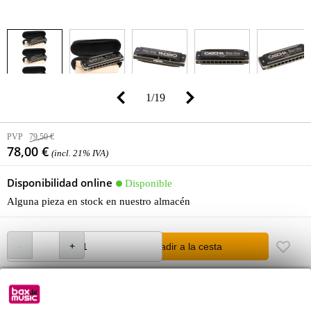
1
/
19
PVP
79,50 €
78,00 €
(incl. 21% IVA)
Disponibilidad online
Disponible
Alguna pieza en stock en nuestro almacén
añadir a la cesta
Pídelo ahora = miércoles en casa