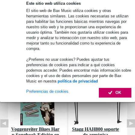
Este sitio web utiliza cookies
Más de 48.000 artículos en stock
El sitio web de Bax Music utiliza cookies y otras
1.250 marcas líderes
herramientas similares. Las cookies necesarias se utilizan
para habilitar las funciones básicas mientras navegas por
nuestro sitio web y te proporcionan una experiencia de
usuario óptima. También nos gustaría utilizar cookies para
Información del producto
medir y analizar tu interacción con nuestro sitio web, para
mejorar tanto su funcionalidad como tu experiencia de
Especificaciones completas
compra.
¿Prefieres no usar cookies? Puedes ajustar tus
Accesorios (3)
preferencias de cookies para indicar a qué cookies
podemos acceder. Puedes encontrar más información sobre
cookies y el uso de datos personales por parte de Bax
Music en nuestra
política de privacidad
Preferencias de cookies
OK
Voggenreiter Blues Har
Stagg HAH800 soporte
D
p Songbook Edición en
de armónica