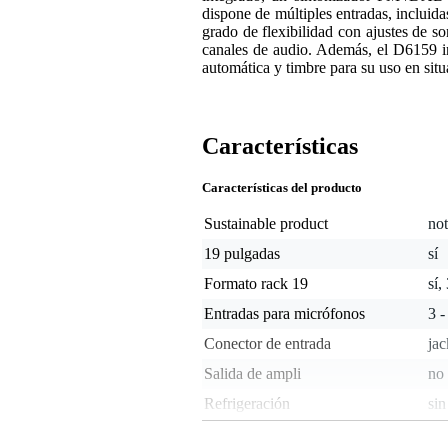
dispone de múltiples entradas, incluid
grado de flexibilidad con ajustes de 
canales de audio. Además, el D6159 i
automática y timbre para su uso en situ
Características
Características del producto
Sustainable product
not
19 pulgadas
sí
Formato rack 19
sí,
Entradas para micrófonos
3 -
Conector de entrada
ja
Salida de ampli
no 
Refrigeración
sin
Total power capacity
250