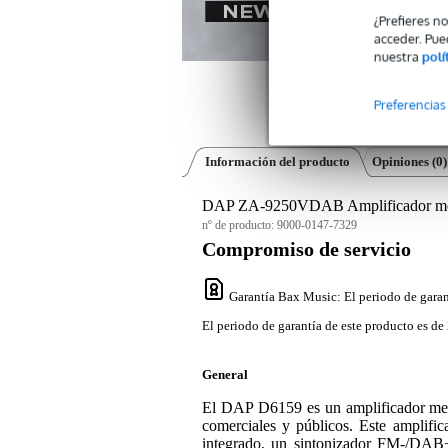
¿Prefieres n
acceder. Pue
nuestra
polí
Preferencias
Información del producto
Opiniones
(0)
DAP ZA-9250VDAB Amplificador mezc
nº de producto:
9000-0147-7329
Compromiso de servicio
Garantía Bax Music
: El periodo de garan
El periodo de garantía de este producto es de 
General
El DAP D6159 es un amplificador mez
comerciales y públicos. Este amplifi
integrado, un sintonizador FM-/DAB+