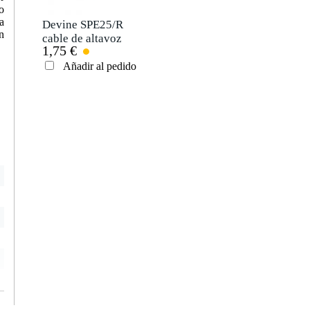
o
a
Devine SPE25/R
n
cable de altavoz
1,75 €
SPE25/R, 2x 2.5
mm2 por metro
Añadir al pedido
Enviar