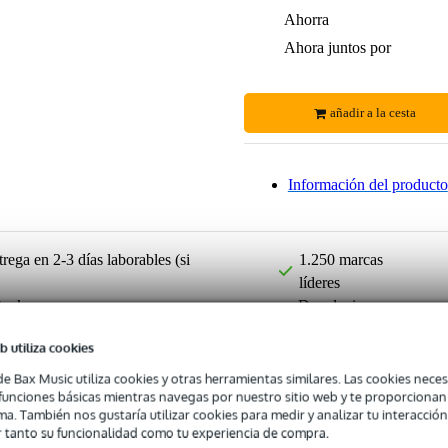
Ahorra
Ahora juntos por
añadir a la cesta
Información del producto
rega en 2-3 días laborables (si
1.250 marcas
líderes
tock
Devoluciones
gratuitas
b utiliza cookies
de Bax Music utiliza cookies y otras herramientas similares. Las cookies neces
s funciones básicas mientras navegas por nuestro sitio web y te proporciona
ma. También nos gustaría utilizar cookies para medir y analizar tu interacción
 tanto su funcionalidad como tu experiencia de compra.