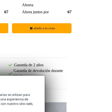
1,50 €
Ahorra
1,50 €
672,00 €
Ahora juntos por
674,00 €
añadir a la cesta
Garantía de 2 años
Garantía de devolución durante
30 días
arias se utilizan para
n una experiencia de
 con nuestro sitio web,