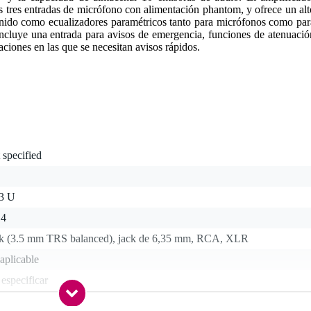
as tres entradas de micrófono con alimentación phantom, y ofrece un alt
sonido como ecualizadores paramétricos tanto para micrófonos como par
ncluye una entrada para avisos de emergencia, funciones de atenuació
aciones en las que se necesitan avisos rápidos.
 specified
 3 U
 4
ck (3.5 mm TRS balanced), jack de 6,35 mm, RCA, XLR
aplicable
 especificar
 - 299 Watts