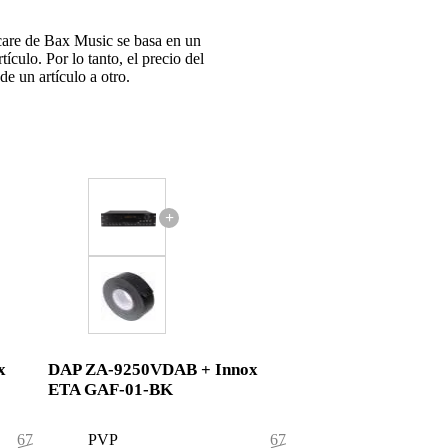
rcare de Bax Music se basa en un
tículo. Por lo tanto, el precio del
e un artículo a otro.
+
x
DAP ZA-9250VDAB + Innox
ETA GAF-01-BK
673,50 €
PVP
675,50 €