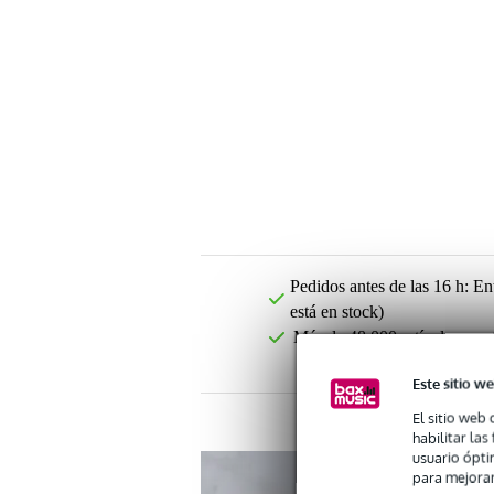
Pedidos antes de las 16 h: Ent
está en stock)
Más de 48.000 artículos en s
Este sitio we
El sitio web 
habilitar la
usuario ópti
para mejorar