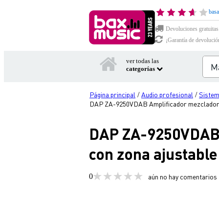
basa
Devoluciones gratuitas
¡Garantía de devolució
ver todas las
categorías
Página principal
Audio profesional
Sistem
/
/
DAP ZA-9250VDAB Amplificador mezclador d
DAP ZA-9250VDAB A
con zona ajustable
0
aún no hay comentarios