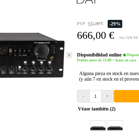
-29%
PVP
935,00 €
666,00 €
incl. 21% IVA
Disponibilidad online
Disponi
Pedido antes de 23:00 = lunes en casa
Alguna pieza en stock en nues
(y aún 7 en stock en el provee
-
+
Véase también (2)