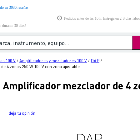
do en 3036 reseñas
Pedidos antes de las 16 h: Entrega en 2-3 días labor
n durante 30 días!
as 100 V
Amplificadores y mezcladores 100 V
DAP
/
/
/
e 4 zonas 250 W 100 V con zona ajustable
mplificador mezclador de 4 z
deja tu opinión