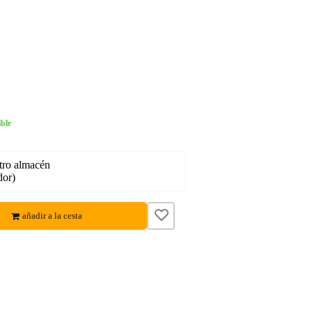
ble
tro almacén
dor)
añadir a la cesta