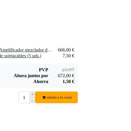
1 x DAP ZA-9250VDAB Amplificador mezclador de 4 zonas 250 W 100 V con zona ajustable
666,00 €
 sujetacables (5 uds.)
7,50 €
PVP
673,50 €
Ahora juntos por
672,00 €
Ahorra
1,50 €
+
añadir a la cesta
-