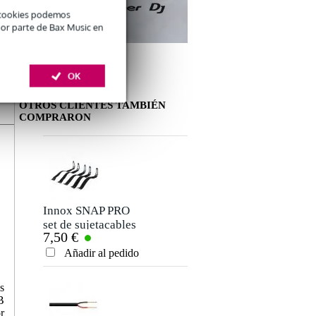
é cookies podemos
por parte de Bax Music en
OK
OTROS CLIENTES TAMBIÉN
COMPRARON
Deja tu opinión
Apodo
Aún no hay opiniones sobre este producto.
Innox SNAP PRO
set de sujetacables
7,50 €
(5 uds.)
Clasificación
Añadir al pedido
Comentario
s
B
r