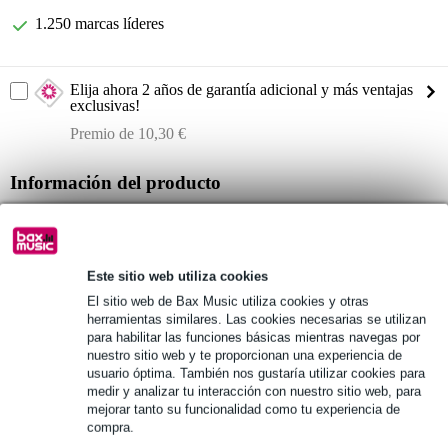
1.250 marcas líderes
Elija ahora 2 años de garantía adicional y más ventajas
exclusivas!
Premio de 10,30 €
Información del producto
DAP WMS8
altavoz pasivo de 2 vías de rango completo para pared/techo
adecuado para interiores y exteriores protegidos
Este sitio web utiliza cookies
El sitio web de Bax Music utiliza cookies y otras
Especificaciones completas
herramientas similares. Las cookies necesarias se utilizan
para habilitar las funciones básicas mientras navegas por
nuestro sitio web y te proporcionan una experiencia de
Véase también (1)
usuario óptima. También nos gustaría utilizar cookies para
medir y analizar tu interacción con nuestro sitio web, para
mejorar tanto su funcionalidad como tu experiencia de
compra.