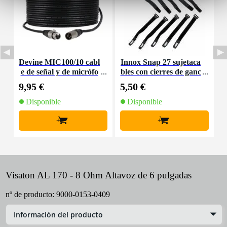
Devine MIC100/10 cabl
Innox Snap 27 sujetaca
e de señal y de micrófo
bles con cierres de ganc
K
no XLR - 10 metros
ho y bucle estrecho neg
9,95 €
5,50 €
9
ro (10 ud)
Disponible
Disponible
+
+
Visaton AL 170 - 8 Ohm Altavoz de 6 pulgadas
nº de producto:
9000-0153-0409
Información del producto