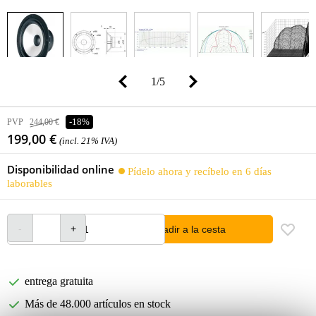
1
/
5
PVP
244,00 €
-18%
199,00 €
(incl. 21% IVA)
Disponibilidad online
Pídelo ahora y recíbelo en 6 días
laborables
añadir a la cesta
entrega gratuita
Más de 48.000 artículos en stock