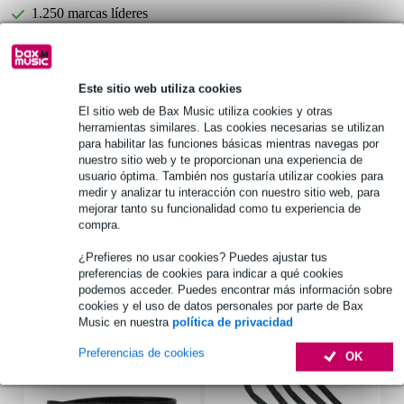
1.250 marcas líderes
Elija ahora 2 años de garantía adicional y más ventajas
exclusivas!
Este sitio web utiliza cookies
El sitio web de Bax Music utiliza cookies y otras
Premio de 9,95 €
herramientas similares. Las cookies necesarias se utilizan
para habilitar las funciones básicas mientras navegas por
Información del producto
nuestro sitio web y te proporcionan una experiencia de
usuario óptima. También nos gustaría utilizar cookies para
potencia eficaz: 70 W
medir y analizar tu interacción con nuestro sitio web, para
mejorar tanto su funcionalidad como tu experiencia de
potencia de pico: 100 W
compra.
impedancia nominal: 8 Ohmios
¿Prefieres no usar cookies? Puedes ajustar tus
Especificaciones completas
preferencias de cookies para indicar a qué cookies
podemos acceder. Puedes encontrar más información sobre
cookies y el uso de datos personales por parte de Bax
Accesorios (7)
Music en nuestra
política de privacidad
Preferencias de cookies
OK