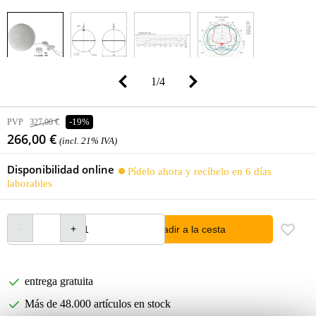
1
/
4
PVP
327,00 €
-19%
266,00 €
(incl. 21% IVA)
Disponibilidad online
Pídelo ahora y recíbelo en 6 días
laborables
añadir a la cesta
entrega gratuita
Más de 48.000 artículos en stock