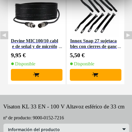
Devine MIC100/10 cabl
Innox Snap 27 sujetaca
e de señal y de micrófo
bles con cierres de ganc
K
no XLR - 10 metros
ho y bucle estrecho neg
9,95 €
5,50 €
9
ro (10 ud)
Disponible
Disponible
+
+
Visaton KL 33 EN - 100 V Altavoz esférico de 33 cm
nº de producto:
9000-0152-7216
Información del producto