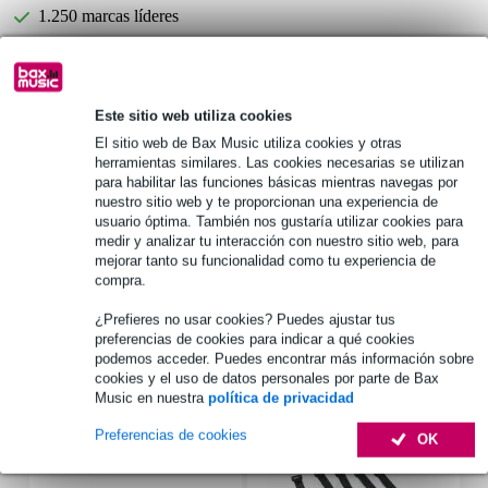
1.250 marcas líderes
Elija ahora 2 años de garantía adicional y más ventajas
exclusivas!
Este sitio web utiliza cookies
Premio de 13,30 €
El sitio web de Bax Music utiliza cookies y otras
herramientas similares. Las cookies necesarias se utilizan
para habilitar las funciones básicas mientras navegas por
Información del producto
nuestro sitio web y te proporcionan una experiencia de
usuario óptima. También nos gustaría utilizar cookies para
diámetro del altavoz: 33 cm
medir y analizar tu interacción con nuestro sitio web, para
diámetro del transductor de graves/medios: 17 cm
mejorar tanto su funcionalidad como tu experiencia de
compra.
transductores: 1x transductor de graves/medios de 17 cm, 4x
transductores de medios/agudos
¿Prefieres no usar cookies? Puedes ajustar tus
Especificaciones completas
preferencias de cookies para indicar a qué cookies
podemos acceder. Puedes encontrar más información sobre
cookies y el uso de datos personales por parte de Bax
Accesorios (7)
Music en nuestra
política de privacidad
Preferencias de cookies
OK