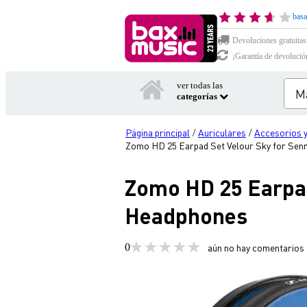
basa
Devoluciones gratuitas
¡Garantía de devolució
ver todas las
categorías
Página principal
Auriculares
Accesorios y
/
/
Zomo HD 25 Earpad Set Velour Sky for Sen
Zomo HD 25 Earpad
Headphones
0
aún no hay comentarios