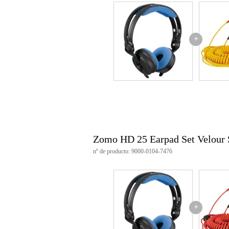
+
Zomo HD 25 Earpad Set Velour 
nº de producto: 9000-0104-7476
+