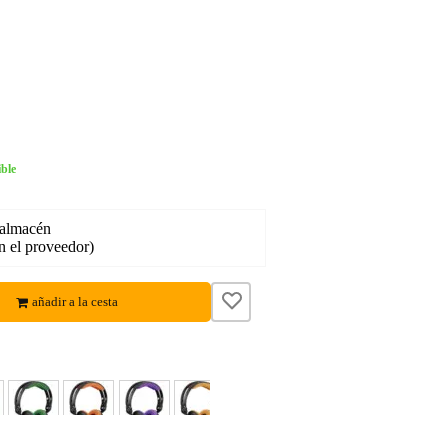
ble
 almacén
en el proveedor)
añadir a la cesta