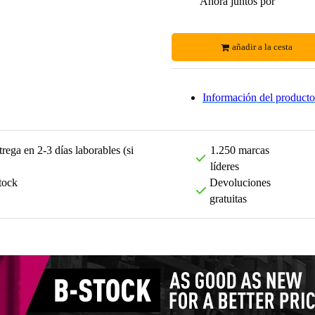
Ahora juntos por
añadir a la cesta
Información del producto
rega en 2-3 días laborables (si
1.250 marcas
líderes
tock
Devoluciones
gratuitas