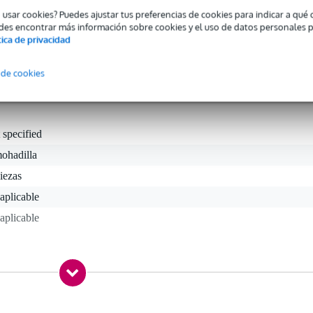
er HD-25 tienen fines ilustrativos y no se incluyen con este juego d
o usar cookies? Puedes ajustar tus preferencias de cookies para indicar a qu
des encontrar más información sobre cookies y el uso de datos personales 
tica de privacidad
 de cookies
 specified
ohadilla
iezas
aplicable
aplicable
gr
5 x 7,1 x 2,8 cm