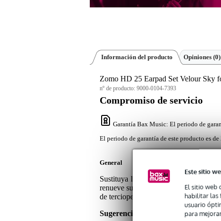
Información del producto
Opiniones
(0)
Zomo HD 25 Earpad Set Velour Sky f
nº de producto:
9000-0104-7393
Compromiso de servicio
Garantía Bax Music
: El periodo de garan
El periodo de garantía de este producto es de 
General
Este sitio we
Sustituya la almohadilla de la diadem
El sitio web 
renueve su aspecto con el juego de al
habilitar la
de terciopelo incluidas en este paquete 
usuario ópti
Sugerencias o comentarios sobre est
para mejorar