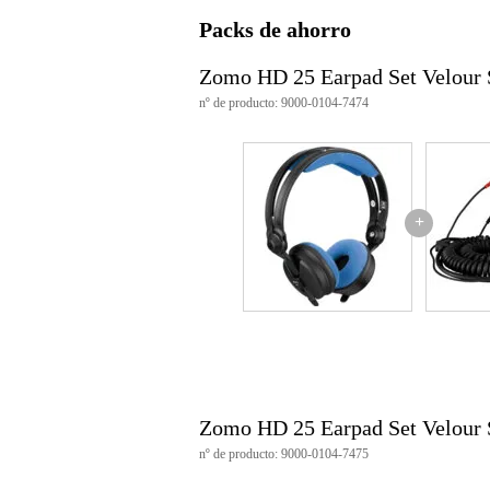
Características del producto
Packs de ahorro
material: 100% poliéster (terciop
peso: 18 g
Zomo HD 25 Earpad Set Velour 
adecuado para:
nº de producto: 9000-0104-7474
Sennheiser HD25
Sennheiser HD25-13
Sennheiser HD25 SP
Sennheiser HMD25
Sennheiser HME25
Sennheiser HMEC25
+
AKG K518
Zomo HD 25 Earpad Set Velour 
nº de producto: 9000-0104-7475