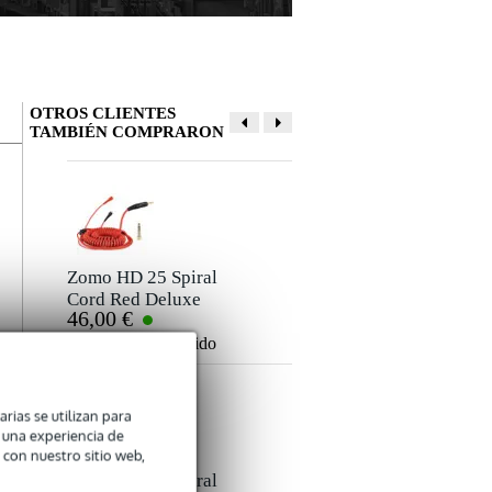
OTROS CLIENTES
TAMBIÉN COMPRARON
Deja tu opinión
Apodo
Aún no hay opiniones sobre este producto.
Zomo HD 25 Spiral
Zomo HD 25
Cord Red Deluxe
Earpad Set Velour
46,00 €
33,00 €
for Sennheiser HD
Tangerine for
Clasificación
25 Headphones
Sennheiser HD 25
Añadir al pedido
Añadir al pedido
Headphones
Comentario
e
arias se utilizan para
a
n una experiencia de
 con nuestro sitio web,
Zomo HD 25 Spiral
Zomo HD 25