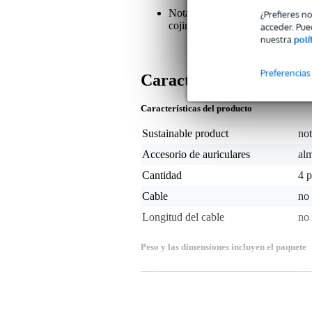
Nota: Los auriculares Sennheis
¿Prefieres n
cojines.
acceder. Pue
nuestra
polí
Preferencias
Características
Características del producto
Sustainable product
not
Accesorio de auriculares
alm
Cantidad
4 p
Cable
no 
Longitud del cable
no 
Peso y las dimensiones incluyen el paquete
Peso
25 
(incluyendo el paquete)
Dimensiones
10,
(incluyendo el paquete)