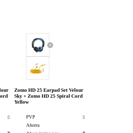
+
lour
Zomo HD 25 Earpad Set Velour
Cord
Sky + Zomo HD 25 Spiral Cord
Yellow
81,00 €
PVP
81,00 €
3,00 €
Ahorra
3,00 €