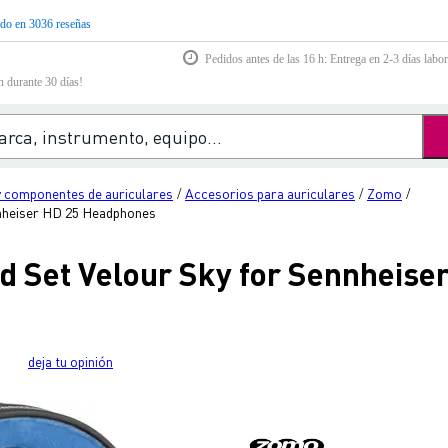
do en 3036 reseñas
Pedidos antes de las 16 h: Entrega en 2-3 días labor
n durante 30 días!
 componentes de auriculares
Accesorios para auriculares
Zomo
/
/
/
nheiser HD 25 Headphones
 Set Velour Sky for Sennheise
deja tu opinión