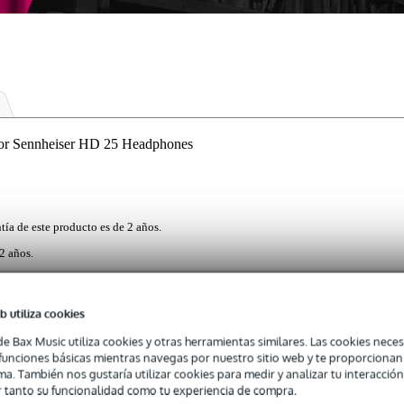
or Sennheiser HD 25 Headphones
tía de este producto es de 2 años.
2 años.
b utiliza cookies
a y las almohadillas de sus auriculares Sennheiser HD-25 o simplement
de Bax Music utiliza cookies y otras herramientas similares. Las cookies neces
mohadillas Zomo HD 25 compatible. Las almohadillas recubiertas de tel
s funciones básicas mientras navegas por nuestro sitio web y te proporciona
son de color azul cielo.
ma. También nos gustaría utilizar cookies para medir y analizar tu interacción
e producto
 tanto su funcionalidad como tu experiencia de compra.