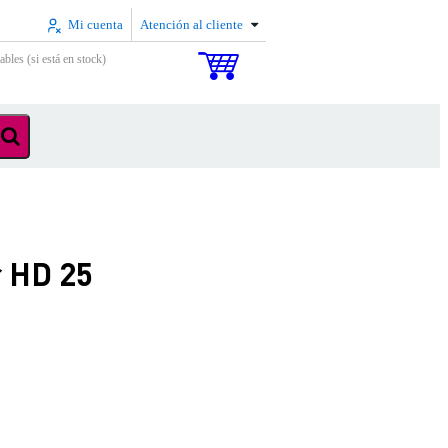
Mi cuenta
Atención al cliente
ables (si está en stock)
r HD 25