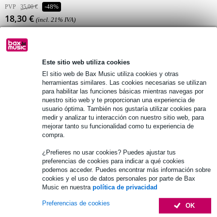
PVP
35,00 €
-48%
18,30 €
(incl. 21% IVA)
Disponibilidad online
Temporalmente no disponible
Este sitio web utiliza cookies
El sitio web de Bax Music utiliza cookies y otras
Más de 48.000 artículos en stock
herramientas similares. Las cookies necesarias se utilizan
para habilitar las funciones básicas mientras navegas por
1.250 marcas líderes
nuestro sitio web y te proporcionan una experiencia de
usuario óptima. También nos gustaría utilizar cookies para
medir y analizar tu interacción con nuestro sitio web, para
mejorar tanto su funcionalidad como tu experiencia de
Información del producto
compra.
Shure HPAEC550 almohadillas para auriculares SRH550DJ
¿Prefieres no usar cookies? Puedes ajustar tus
sustituye a las almohadillas dañadas
preferencias de cookies para indicar a qué cookies
podemos acceder. Puedes encontrar más información sobre
Color: negro
cookies y el uso de datos personales por parte de Bax
Music en nuestra
política de privacidad
Especificaciones completas
Preferencias de cookies
OK
Véase también (4)