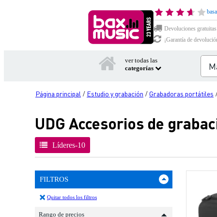
basa
Devoluciones gratuitas
¡Garantía de devolució
ver todas las
categorías
Página principal
Estudio y grabación
Grabadoras portátiles
/
/
UDG Accesorios de grabac
Líderes-10
FILTROS
Quitar todos los filtros
Rango de precios