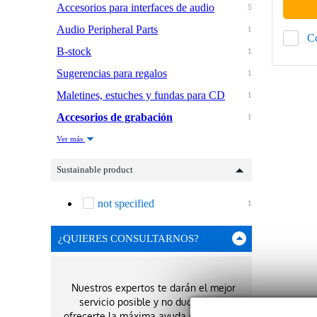
Accesorios para interfaces de audio
5
Audio Peripheral Parts
1
C
B-stock
1
Sugerencias para regalos
1
Maletines, estuches y fundas para CD
1
Accesorios de grabación
1
Ver más
Sustainable product
not specified
1
¿QUIERES CONSULTARNOS?
Nuestros expertos te darán el mejor
servicio posible y no dudarán en
ofrecerte la máxima ayuda profesional.