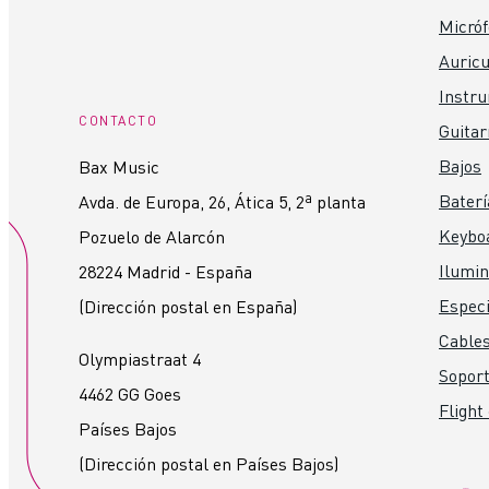
Micró
Auricu
Instr
CONTACTO
Guitar
Bajos
Bax Music
Baterí
Avda. de Europa, 26, Ática 5, 2ª planta
Keybo
Pozuelo de Alarcón
Ilumin
28224 Madrid - España
Especi
(Dirección postal en España)
Cables
Olympiastraat 4
Soport
4462 GG Goes
Flight
Países Bajos
(Dirección postal en Países Bajos)