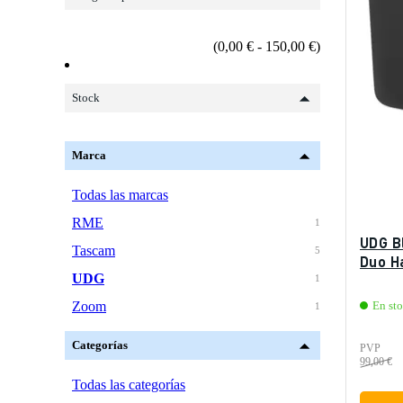
(0,00 € - 150,00 €)
Stock
Marca
Todas las marcas
RME
1
UDG B
Tascam
5
Duo H
UDG
1
Zoom
En sto
1
Categorías
PVP
99,00 €
Todas las categorías