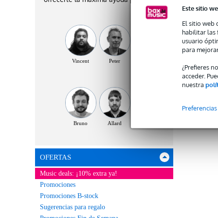
Este sitio we
El sitio web 
habilitar la
usuario ópti
para mejorar
Vincent
Peter
Micha
¿Prefieres n
acceder. Pue
nuestra
polí
Preferencias
Bruno
Allard
Rinus
OFERTAS
Music deals: ¡10% extra ya!
Promociones
Promociones B-stock
Sugerencias para regalo