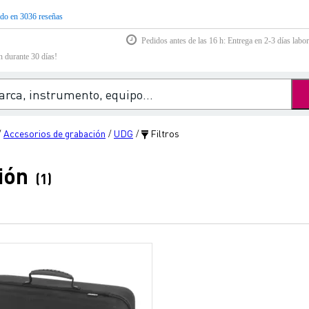
do en 3036 reseñas
Pedidos antes de las 16 h: Entrega en 2-3 días labor
n durante 30 días!
Accesorios de grabación
UDG
Filtros
/
/
/
ión
(1)