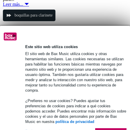
Leer más...
boquillas para clarinete
Vandoren Traditional B45. boquilla para
1.
clarinete en Bb
Este sitio web utiliza cookies
108,00 €
PVP
131,00 €
El sitio web de Bax Music utiliza cookies y otras
herramientas similares. Las cookies necesarias se utilizan
Disponible
para habilitar las funciones básicas mientras navegas por
nuestro sitio web y te proporcionan una experiencia de
usuario óptima. También nos gustaría utilizar cookies para
añadir a la cesta
medir y analizar tu interacción con nuestro sitio web, para
mejorar tanto su funcionalidad como tu experiencia de
compra.
Vandoren Traditional B45 boquilla para
2.
clarinete en Bb
¿Prefieres no usar cookies? Puedes ajustar tus
preferencias de cookies para indicar a qué cookies
108,00 €
podemos acceder. Puedes encontrar más información sobre
PVP
131,00 €
cookies y el uso de datos personales por parte de Bax
Music en nuestra
política de privacidad
Disponible