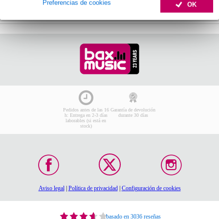
Preferencias de cookies
OK
añadir a la cesta
Pedidos antes de las 16
Garantía de devolución
h: Entrega en 2-3 días
durante 30 días
laborables (si está en
stock)
Aviso legal
|
Política de privacidad
|
Configuración de cookies
basado en 3036 reseñas