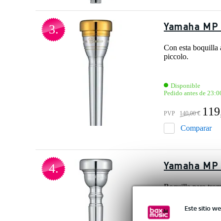
Yamaha MP 
3.
Con esta boquilla 
piccolo.
Disponible
Pedido antes de 23:0
119
PVP
140,00 €
Comparar
Yamaha MP 
4.
Boquilla para trom
de jazz.
Este sitio we
Disponible