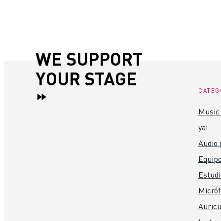
WE SUPPORT
YOUR STAGE
CATEG
Music 
ya!
Audio 
Equipo
Estudi
Micró
Auricu