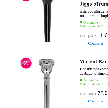
Jiggs pTrum
Esta boquilla de t
una nueva o simple
Disponible
Pedido antes de 23:0
11,6
PVP
15,20 €
Comparar
Vincent Bac
2.
Considerada como 
acabado totalment
Disponible
Pedido antes de 23:0
77,0
PVP
90,00 €
Comparar