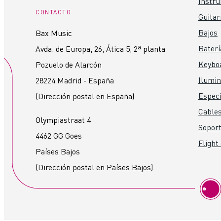
Instr
CONTACTO
Guitar
Bajos
Bax Music
Baterí
Avda. de Europa, 26, Ática 5, 2ª planta
Keybo
Pozuelo de Alarcón
Ilumin
28224 Madrid - España
Especi
(Dirección postal en España)
Cables
Olympiastraat 4
Soport
4462 GG Goes
Flight
Países Bajos
(Dirección postal en Países Bajos)