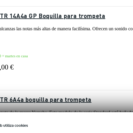
TR 14A4a GP Boquilla para trompeta
alcanzas las notas más altas de manera facilísima. Ofrecen un sonido co
0 = martes en casa
,00 €
TR 6A4a boquilla para trompeta
peta de la marca Yamaha. Este modelo de la serie Standard está bañado 
b utiliza cookies