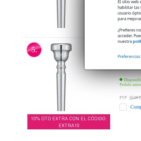
El sitio web 
Pedido antes de 23:0
habilitar la
55,00 €
usuario ópti
para mejorar
Comparar
¿Prefieres n
acceder. Pue
nuestra
polí
Yamaha
5.
Preferencias
Boquilla Y
sonido rel
Disponib
Pedido antes
PVP
65,00 
Comp
10% DTO EXTRA CON EL CÓDIGO:
EXTRA10