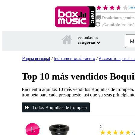
basa
Devoluciones gratuitas
¡Garantía de devolució
ver todas las
categorías
Página principal
Instrumentos de viento
Accesorios para ins
/
/
Top 10 más vendidos Boqui
Encuentra aquí los 10 más vendidos Boquillas de trompeta.
trompeta para cada presupuesto, así que ya seas principiant
Todos Boquillas de trompeta
5
1.
1