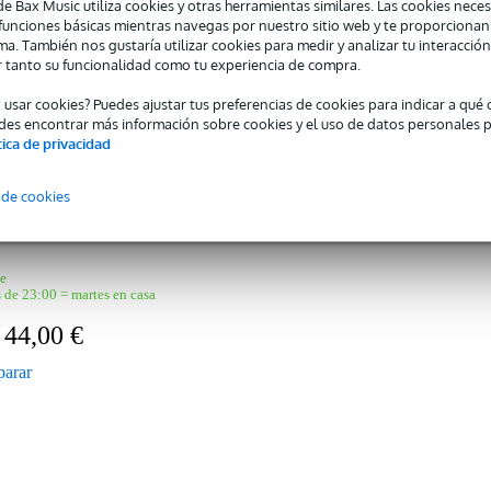
de Bax Music utiliza cookies y otras herramientas similares. Las cookies neces
0 = martes en casa
s funciones básicas mientras navegas por nuestro sitio web y te proporciona
ma. También nos gustaría utilizar cookies para medir y analizar tu interacción
 tanto su funcionalidad como tu experiencia de compra.
o usar cookies? Puedes ajustar tus preferencias de cookies para indicar a qu
des encontrar más información sobre cookies y el uso de datos personales 
tica de privacidad
 MP TR 13C4 Boquilla para trompeta
 de cookies
amaha de la serie Standard para trompeta. Este modelo polivalente es pe
ativamente oscuro.
le
 de 23:00 = martes en casa
44,00 €
€
arar