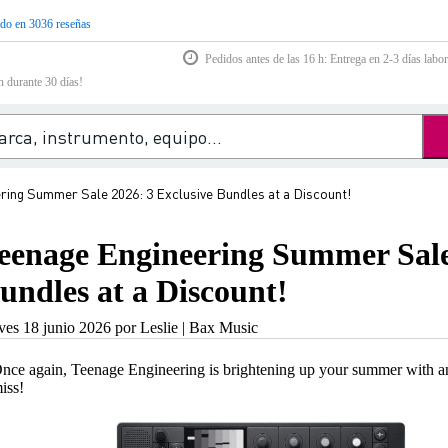
do en 3036 reseñas
Pedidos antes de las 16 h: Entrega en 2-3 días labor
n durante 30 días!
ring Summer Sale 2026: 3 Exclusive Bundles at a Discount!
eenage Engineering Summer Sale
undles at a Discount!
ves 18 junio 2026 por Leslie | Bax Music
nce again, Teenage Engineering is brightening up your summer with an
iss!