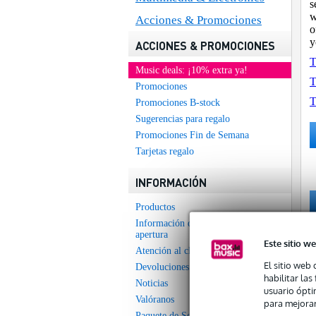
s
w
Acciones & Promociones
o
y
ACCIONES & PROMOCIONES
T
Music deals: ¡10% extra ya!
T
Promociones
T
Promociones B-stock
Sugerencias para regalo
Promociones Fin de Semana
Tarjetas regalo
INFORMACIÓN
Productos
Información de contacto y horario de
apertura
Este sitio we
Atención al cliente
El sitio web 
Devoluciones
habilitar la
Noticias
usuario ópti
Valóranos
para mejorar
Paquete de Seguridad Bax Music