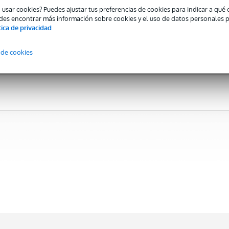
Teenage
Teenage
Teenage
o usar cookies? Puedes ajustar tus preferencias de cookies para indicar a qu
Engineering OP-
Engineering OP-
Engineering OP-
des encontrar más información sobre cookies y el uso de datos personales 
XY + OB-4
1 Field + Coro
1 Field + OB-4
tica de privacidad
negro
(Miki, Carlo,
negro
Gisela)
PVP
2.540,00 €
PVP
2.599,00 €
PVP
2.325,00 €
 de cookies
2.477,00 €
2.534,00 €
2.267,00 €