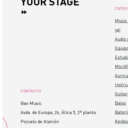
YOUR STAGE
CATEG
Music 
ya!
Audio 
Equipo
Estudi
Micró
Auricu
Instr
CONTACTO
Guitar
Bajos
Bax Music
Baterí
Avda. de Europa, 26, Ática 5, 2ª planta
Keybo
Pozuelo de Alarcón