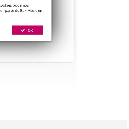
é cookies podemos
por parte de Bax Music en
OK