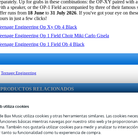
eparately. Up for grabs in these combinations: the OP-XY paired with a
ith a speaker, or the OP-1 Field accompanied by three of their famous 
ffer runs from
18 June
to
31 July 2026
. If you've got your eye on the
ours in just a few clicks!
eenage Engineering Op Xy Ob 4 Black
eenage Engineering Op 1 Field Choir Miki Carlo Gisela
eenage Engineering Op 1 Field Ob 4 Black
Teenage Engineering
PRODUCTOS RELACIONADOS
b utiliza cookies
de Bax Music utiliza cookies y otras herramientas similares. Las cookies neces
s funciones básicas mientras navegas por nuestro sitio web y te proporciona
ma. También nos gustaría utilizar cookies para medir y analizar tu interacción
 tanto su funcionalidad como tu experiencia de compra.