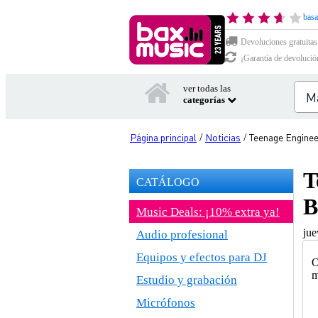
basa
Devoluciones gratuitas
¡Garantía de devolució
ver todas las
categorías
Página principal
Noticias
Teenage Enginee
/
/
T
CATÁLOGO
B
Music Deals: ¡10% extra ya!
jue
Audio profesional
Equipos y efectos para DJ
O
m
Estudio y grabación
Micrófonos