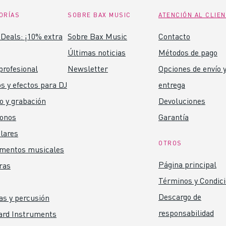
ORÍAS
SOBRE BAX MUSIC
ATENCIÓN AL CLIE
Deals: ¡10% extra
Sobre Bax Music
Contacto
Últimas noticias
Métodos de pago
profesional
Newsletter
Opciones de envío y
s y efectos para DJ
entrega
o y grabación
Devoluciones
fonos
Garantía
lares
OTROS
umentos musicales
Página principal
ras
Términos y Condic
Descargo de
as y percusión
responsabilidad
ard Instruments