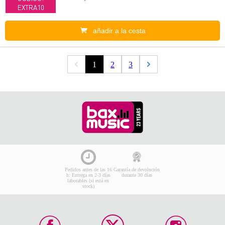
EXTRA10
añadir a la cesta
1
2
3
Pedidos antes de las 16
Garantía de devolución
h: Entrega en 2-3 días
durante 30 días
laborables (si está en
stock)