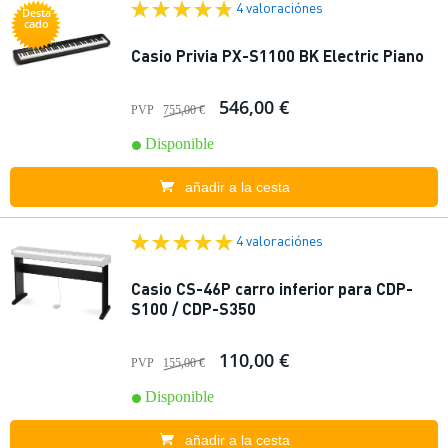
4 valoraciónes
Desta
cado
Casio Privia PX-S1100 BK Electric Piano
546,00 €
PVP
755,00 €
Disponible
añadir a la cesta
4 valoraciónes
Casio CS-46P carro inferior para CDP-
S100 / CDP-S350
110,00 €
PVP
155,00 €
Disponible
añadir a la cesta