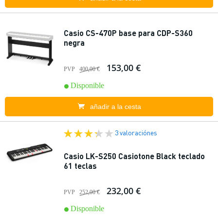
Casio CS-470P base para CDP-S360
negra
153,00 €
PVP
400,00 €
Disponible
añadir a la cesta
3 valoraciónes
Casio LK-S250 Casiotone Black teclado
61 teclas
232,00 €
PVP
252,00 €
Disponible