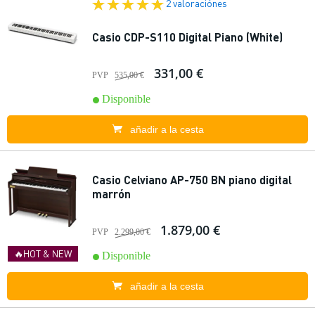
2 valoraciónes
Casio CDP-S110 Digital Piano (White)
331,00 €
PVP
535,00 €
Disponible
añadir a la cesta
Casio Celviano AP-750 BN piano digital
marrón
1.879,00 €
PVP
2.299,00 €
🔥HOT & NEW
Disponible
añadir a la cesta