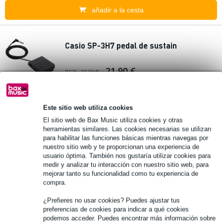
añadir a la cesta
Casio SP-3H7 pedal de sustain
21,90 €
PVP
22,00 €
Disponible
Este sitio web utiliza cookies
añadir a la cesta
El sitio web de Bax Music utiliza cookies y otras
herramientas similares. Las cookies necesarias se utilizan
para habilitar las funciones básicas mientras navegas por
Casio Privia PX-S1100 RD Electric Piano
nuestro sitio web y te proporcionan una experiencia de
usuario óptima. También nos gustaría utilizar cookies para
medir y analizar tu interacción con nuestro sitio web, para
547,00 €
PVP
745,00 €
mejorar tanto su funcionalidad como tu experiencia de
compra.
Disponible
¿Prefieres no usar cookies? Puedes ajustar tus
preferencias de cookies para indicar a qué cookies
añadir a la cesta
podemos acceder. Puedes encontrar más información sobre