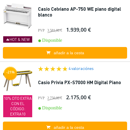
Casio Celviano AP-750 WE piano digital
blanco
1.939,00 €
PVP
3.581,00 €
🔥HOT & NEW
Disponible
añadir a la cesta
4 valoraciónes
-21%
Casio Privia PX-S7000 HM Digital Piano
2.175,00 €
10% DTO EXTRA
PVP
2.750,00 €
CON EL
Disponible
CÓDIGO:
EXTRA10
añadir a la cesta