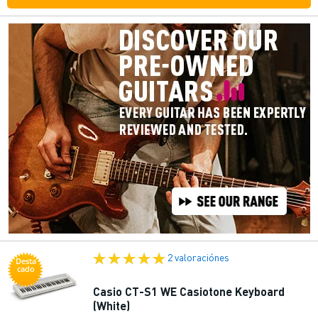
2 valoraciónes
Desta
cado
Casio CT-S1 WE Casiotone Keyboard
(White)