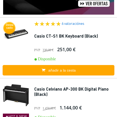
6 valoraciónes
Desta
cado
Casio CT-S1 BK Keyboard (Black)
251,00 €
PVP
330,00 €
Disponible
añadir a la cesta
Casio Celviano AP-300 BK Digital Piano
(Black)
1.144,00 €
PVP
1.450,00 €
🔥HOT & NEW