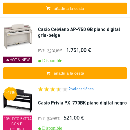
añadir a la cesta
Casio Celviano AP-750 GB piano digital
gris-beige
1.751,00 €
PVP
2.299,00 €
🔥HOT & NEW
Disponible
añadir a la cesta
2 valoraciónes
-47%
Casio Privia PX-770BK piano digital negro
521,00 €
10% DTO EXTRA
PVP
979,00 €
CON EL
Disponible
CÓDIGO: